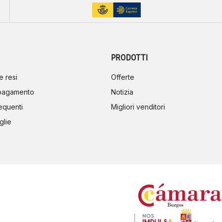
PRODOTTI
e resi
Offerte
 pagamento
Notizia
equenti
Migliori venditori
glie