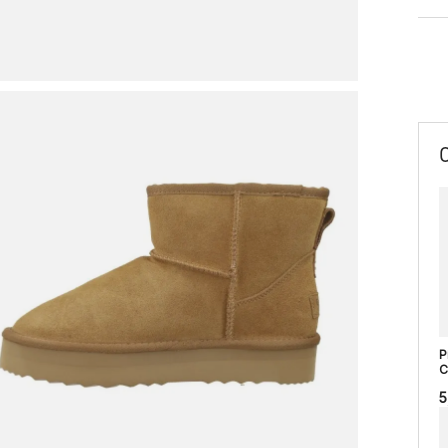
P
C
5