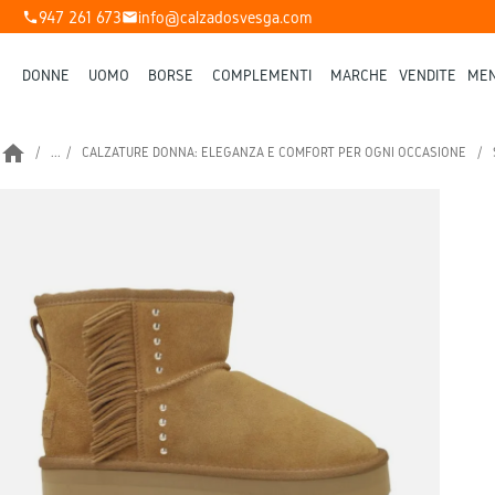
947 261 673
info@calzadosvesga.com
phone
mail
DONNE
UOMO
BORSE
COMPLEMENTI
MARCHE
VENDITE
MEN
home
...
CALZATURE DONNA: ELEGANZA E COMFORT PER OGNI OCCASIONE