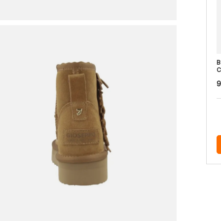
B
C
9