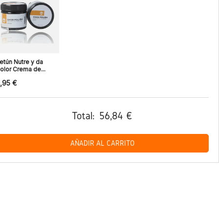
etún Nutre y da
olor Crema de...
,95 €
Total:
56,84 €
AÑADIR AL CARRITO