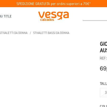
SPEDIZIONE GRATUITA per ordini superiori a 70€*
U TITLE
STIVALETTI DA DONNA
STIVALETTI BASSI DA DONNA
GI
AU
REF
69
TAL
3
COL