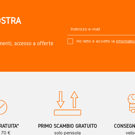
OSTRA
Ho letto e accetto la
informativ
amenti, accesso a offerte
.
RATUITA*
PRIMO SCAMBIO GRATUITO
CONSEGNE
a 70 €
solo penisola
velo