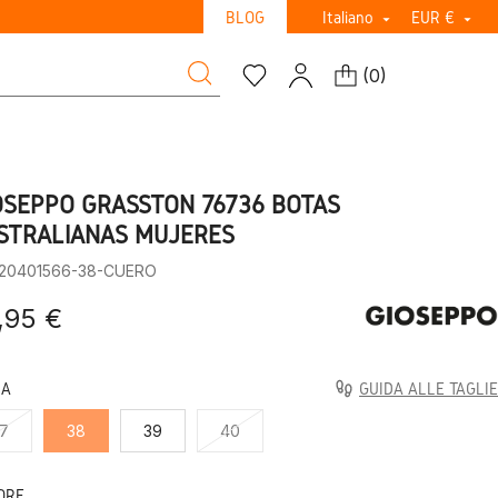
BLOG
Italiano
EUR €


(
0
)
OSEPPO GRASSTON 76736 BOTAS
STRALIANAS MUJERES
:20401566-38-CUERO
,95 €
LA
GUIDA ALLE TAGLIE
7
38
39
40
ORE