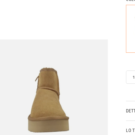
DET
LO 