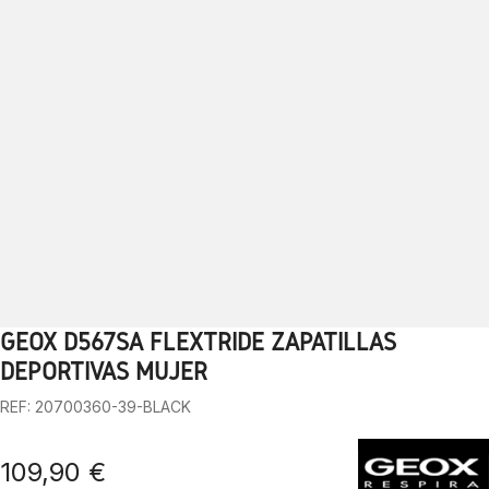
GEOX D567SA FLEXTRIDE ZAPATILLAS
1
2
3
4
5
6
7
8
9
10
DEPORTIVAS MUJER
REF: 20700360-39-BLACK
109,90 €