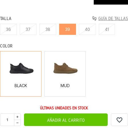
TALLA
GUÍA DE TALLAS
36
37
38
39
40
41
COLOR
BLACK
MUD
BLACK
MUD
ÚLTIMAS UNIDADES EN STOCK
favorite_border
AÑADIR AL CARRITO