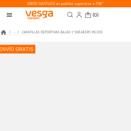
ENVÍO GRATUITO en pedidos superiores a 70€*
menu
(
0
)
home
...
ZAPATILLAS DEPORTIVAS BAJAS Y SNEAKERS MUJER
ENVÍO GRATIS