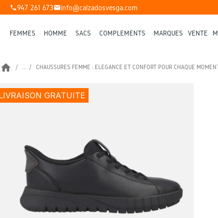
947 261 673
info@calzadosvesga.com
phone
mail
FEMMES
HOMME
SACS
COMPLÉMENTS
MARQUES
VENTE
M
home
...
CHAUSSURES FEMME : ÉLÉGANCE ET CONFORT POUR CHAQUE MOMEN
LIVRAISON GRATUITE