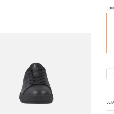
COU
DÉT