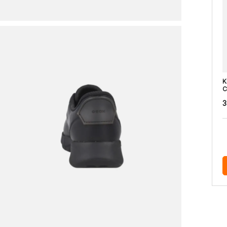
K
C
3