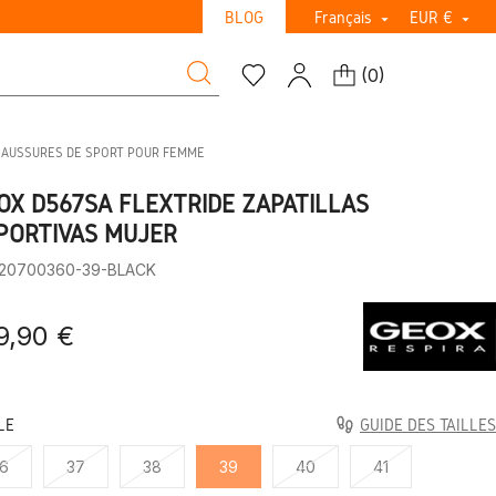
BLOG
Français
EUR €


(
0
)
HAUSSURES DE SPORT POUR FEMME
OX D567SA FLEXTRIDE ZAPATILLAS
PORTIVAS MUJER
:20700360-39-BLACK
9,90 €
LE
GUIDE DES TAILLES
6
37
38
39
40
41