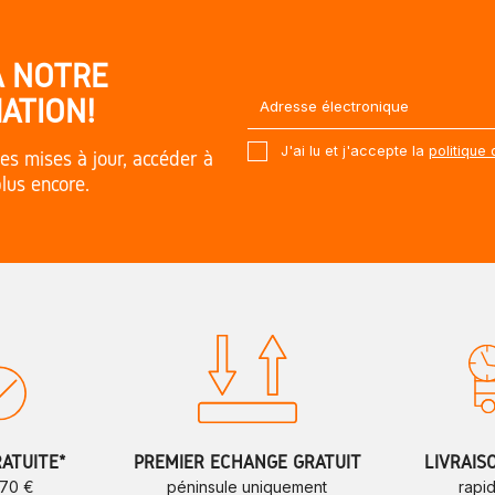
À NOTRE
ATION!
J'ai lu et j'accepte la
politique 
es mises à jour, accéder à
plus encore.
RATUITE*
PREMIER ÉCHANGE GRATUIT
LIVRAIS
 70 €
péninsule uniquement
rapi