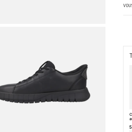
VOU
C
a
5