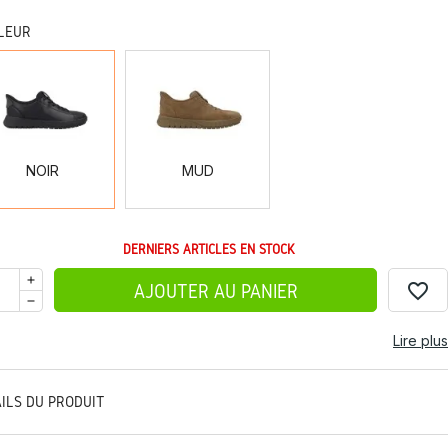
LEUR
NOIR
MUD
NOIR
MUD
DERNIERS ARTICLES EN STOCK
favorite_border
AJOUTER AU PANIER
Lire plus
AILS DU PRODUIT