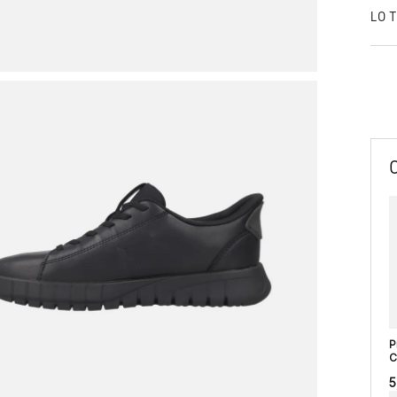
LO 
P
C
5