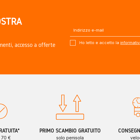
OSTRA
Ho letto e accetto la
informativ
amenti, accesso a offerte
.
RATUITA*
PRIMO SCAMBIO GRATUITO
CONSEGNE
a 70 €
solo penisola
velo