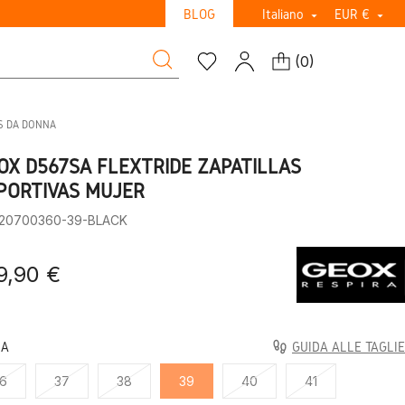
BLOG
Italiano
EUR €


(
0
)
S DA DONNA
OX D567SA FLEXTRIDE ZAPATILLAS
PORTIVAS MUJER
:20700360-39-BLACK
9,90 €
LA
GUIDA ALLE TAGLIE
6
37
38
39
40
41