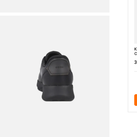
K
C
3