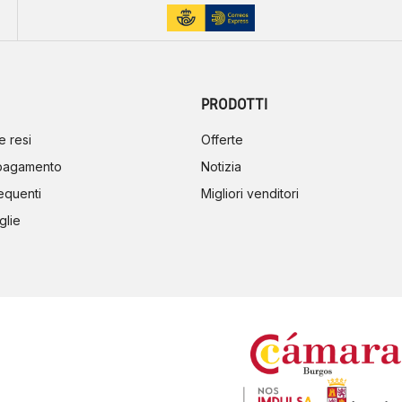
PRODOTTI
e resi
Offerte
 pagamento
Notizia
equenti
Migliori venditori
glie