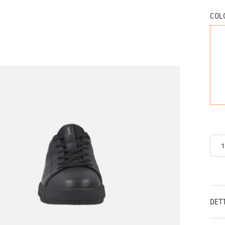
COL
DET