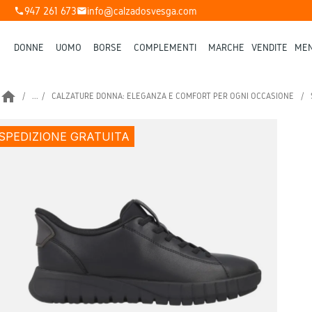
947 261 673
info@calzadosvesga.com
phone
mail
DONNE
UOMO
BORSE
COMPLEMENTI
MARCHE
VENDITE
MEN
home
...
CALZATURE DONNA: ELEGANZA E COMFORT PER OGNI OCCASIONE
SPEDIZIONE GRATUITA