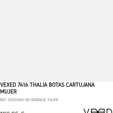
VEXED 7416 THALIA BOTAS CARTUJANA
1
2
3
4
5
6
7
8
9
10
MUJER
REF: 20301461-36-SERRAJE TAUPE