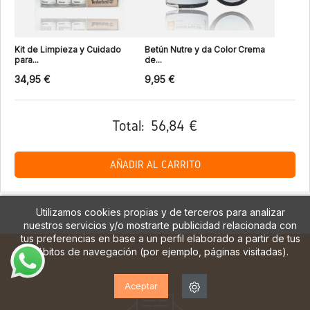
Kit de Limpieza y Cuidado
Betún Nutre y da Color Crema
para...
de...
34,95 €
9,95 €
Total:
56,84 €
AÑADIR AL CARRITO
Utilizamos cookies propias y de terceros para analizar
nuestros servicios y/o mostrarte publicidad relacionada con
tus preferencias en base a un perfil elaborado a partir de tus
hábitos de navegación (por ejemplo, páginas visitadas).
Aceptar