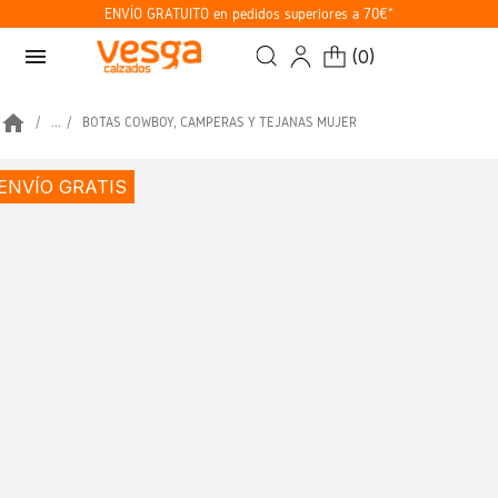
ENVÍO GRATUITO en pedidos superiores a 70€*
menu
(
0
)
home
...
BOTAS COWBOY, CAMPERAS Y TEJANAS MUJER
ENVÍO GRATIS