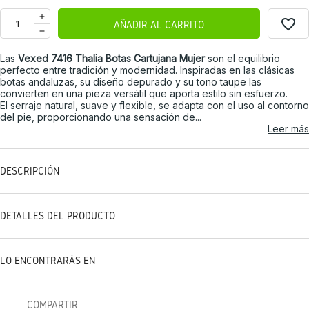
favorite_border
AÑADIR AL CARRITO
Las
Vexed 7416 Thalia Botas Cartujana Mujer
son el equilibrio
perfecto entre tradición y modernidad. Inspiradas en las clásicas
botas andaluzas, su diseño depurado y su tono taupe las
convierten en una pieza versátil que aporta estilo sin esfuerzo.
El serraje natural, suave y flexible, se adapta con el uso al contorno
del pie, proporcionando una sensación de...
Leer más
DESCRIPCIÓN
DETALLES DEL PRODUCTO
LO ENCONTRARÁS EN
COMPARTIR