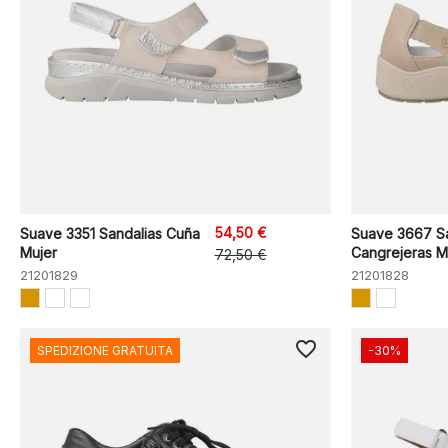
54,50 €
Suave 3351 Sandalias Cuña
Suave 3667 Sa
Mujer
Cangrejeras M
72,50 €
21201829
21201828
favorite_border
SPEDIZIONE GRATUITA
-30%