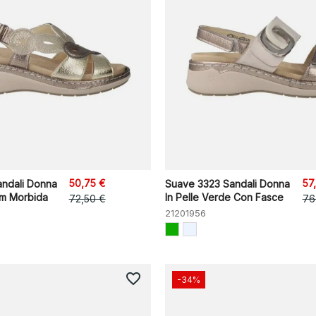
50,75 €
57
ndali Donna
Suave 3323 Sandali Donna
rm Morbida
In Pelle Verde Con Fasce
72,50 €
76
21201956
favorite_border
-34%