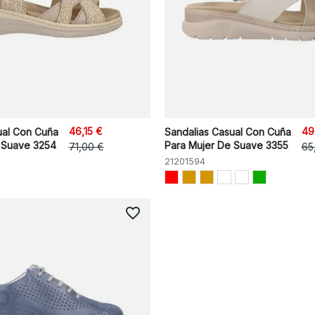
46,15 €
49
ual Con Cuña
Sandalias Casual Con Cuña
 Suave 3254
Para Mujer De Suave 3355
71,00 €
65
21201594
favorite_border