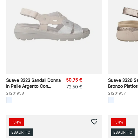
50,75 €
Suave 3223 Sandali Donna
Suave 3326 Sa
In Pelle Argento Con...
Bronzo Platfo
72,50 €
21201958
21201957
favorite_border
-34%
-34%
ESAURITO
ESAURITO