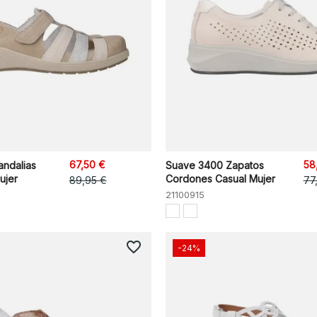
67,50 €
58
ndalias
Suave 3400 Zapatos
ujer
Cordones Casual Mujer
89,95 €
77
21100915
favorite_border
-24%