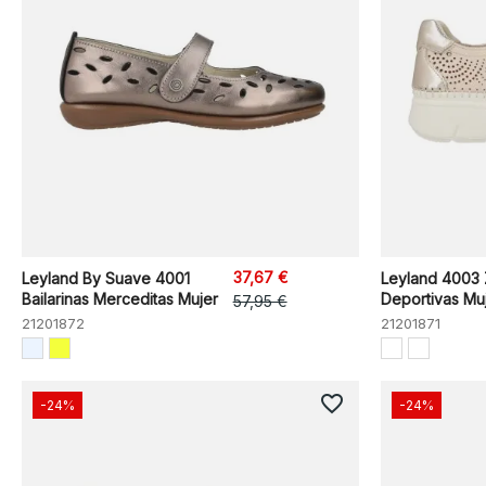
37,67 €
Leyland By Suave 4001
Leyland 4003 Z
Bailarinas Merceditas Mujer
Deportivas Mu
57,95 €
21201872
21201871
favorite_border
-24%
-24%