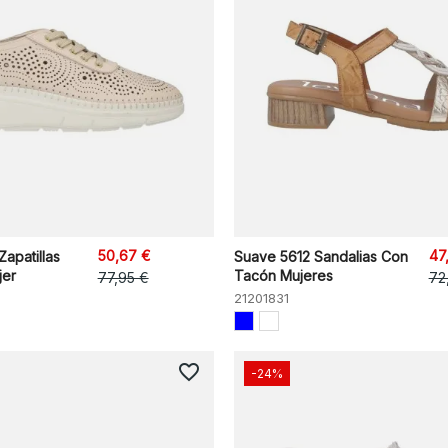
50,67 €
47
apatillas
Suave 5612 Sandalias Con
jer
Tacón Mujeres
77,95 €
72
21201831
favorite_border
-24%