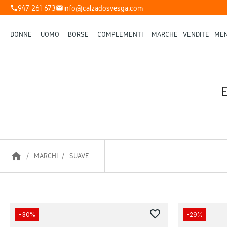
947 261 673
info@calzadosvesga.com
phone
mail
DONNE
UOMO
BORSE
COMPLEMENTI
MARCHE
VENDITE
MEN
home
MARCHI
SUAVE
favorite_border
-30%
-29%