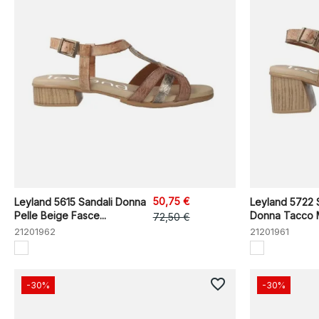
50,75 €
Leyland 5615 Sandali Donna
Leyland 5722 
Pelle Beige Fasce...
Donna Tacco M
72,50 €
21201962
21201961
favorite_border
-30%
-30%