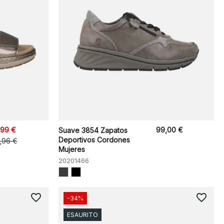
,99 €
99,00 €
Suave 3854 Zapatos
Deportivos Cordones
,96 €
Mujeres
20201466
favorite_border
favorite_border
-34%
ESAURITO