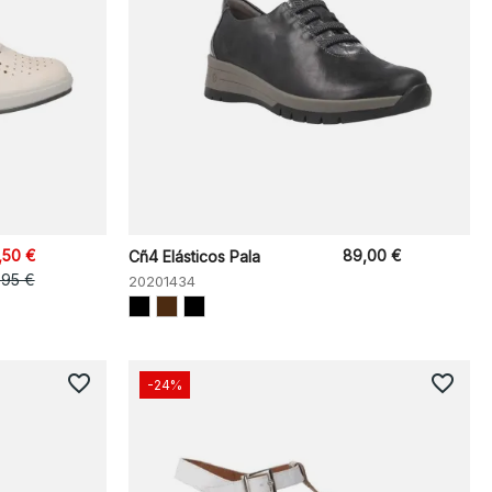
,50 €
89,00 €
Cñ4 Elásticos Pala
,95 €
20201434
favorite_border
favorite_border
-24%