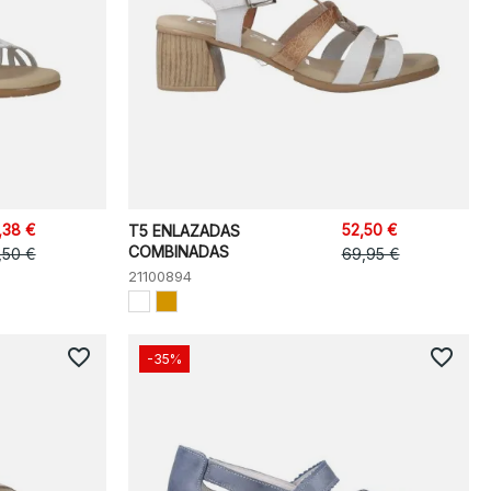
,38 €
52,50 €
T5 ENLAZADAS
COMBINADAS
,50 €
69,95 €
21100894
favorite_border
favorite_border
-35%