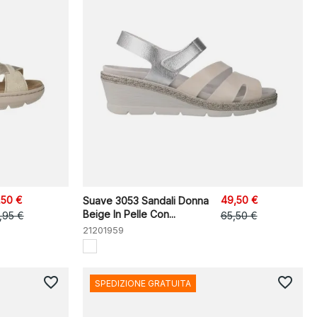
,50 €
49,50 €
Suave 3053 Sandali Donna
Beige In Pelle Con...
,95 €
65,50 €
21201959
favorite_border
favorite_border
SPEDIZIONE GRATUITA