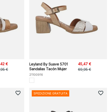
,42 €
45,47 €
Leyland By Suave 5701
Sandalias Tacón Mujer
,95 €
69,95 €
21100916
favorite_border
favorite_border
SPEDIZIONE GRATUITA