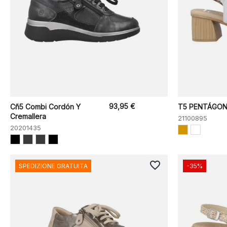
93,95 €
Cñ5 Combi Cordón Y
T5 PENTÁGON
Cremallera
21100895
20201435
favorite_border
SPEDIZIONE GRATUITA
-35%