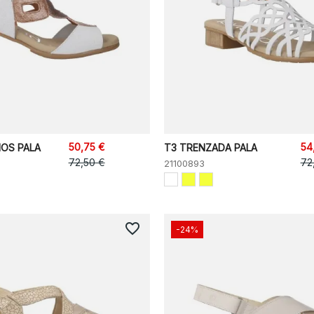
50,75 €
54
OS PALA
T3 TRENZADA PALA
72,50 €
72
21100893
favorite_border
-24%