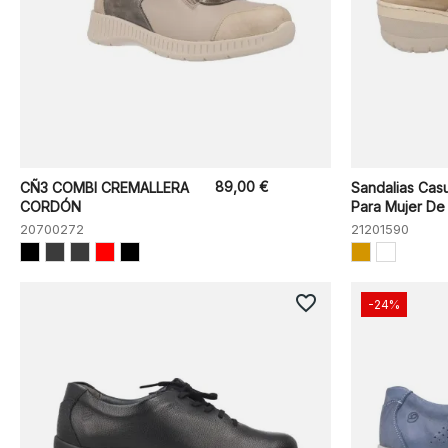
89,00 €
CÑ3 COMBI CREMALLERA
Sandalias Cas
CORDÓN
Para Mujer De
20700272
21201590
favorite_border
-24%