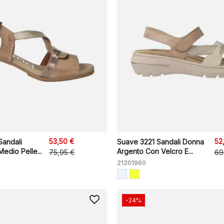
53,50 €
52
Sandali
Suave 3221 Sandali Donna
edio Pelle...
Argento Con Velcro E...
75,95 €
69
21201960
favorite_border
-24%