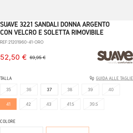
SUAVE 3221 SANDALI DONNA ARGENTO
1
2
3
4
5
6
7
8
9
10
CON VELCRO E SOLETTA RIMOVIBILE
REF:21201960-41-ORO
52,50 €
69,95 €
TALLA
GUIDA ALLE TAGLIE
35
36
37
38
39
40
41
42
43
41.5
39.5
COLORE
PLATA
ORO