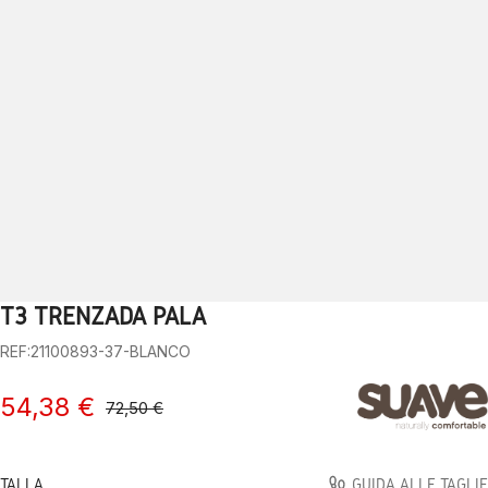
T3 TRENZADA PALA
1
2
3
4
5
6
7
8
9
10
REF:21100893-37-BLANCO
54,38 €
72,50 €
TALLA
GUIDA ALLE TAGLIE