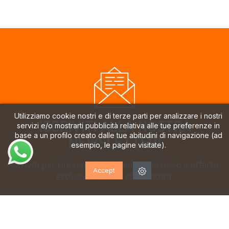
Utilizziamo cookie nostri e di terze parti per analizzare i nostri
ISCRIVITI ALLA NOSTRA
servizi e/o mostrarti pubblicità relativa alle tue preferenze in
base a un profilo creato dalle tue abitudini di navigazione (ad
NEWSLETTER!
esempio, le pagine visitate).
Iscriviti per ricevere aggiornamenti, accesso a offerte
Accept
esclusive e molto altro ancora.