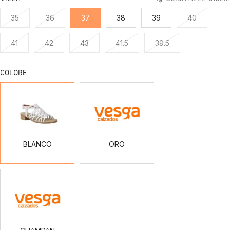
35
36
37
38
39
40
41
42
43
41.5
39.5
COLORE
BLANCO
ORO
BLANCO
ORO
CHAMPAN