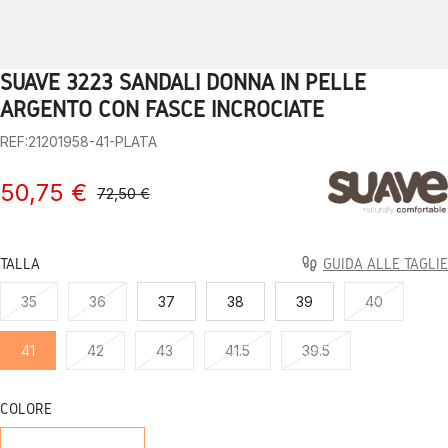
SUAVE 3223 SANDALI DONNA IN PELLE
1
2
3
4
5
6
7
8
9
10
ARGENTO CON FASCE INCROCIATE
REF:21201958-41-PLATA
50,75 €
72,50 €
TALLA
GUIDA ALLE TAGLIE
35
36
37
38
39
40
41
42
43
41.5
39.5
COLORE
PLATA