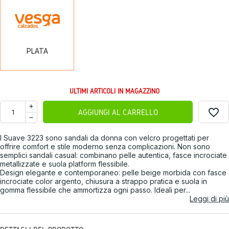
PLATA
ULTIMI ARTICOLI IN MAGAZZINO
favorite_border
AGGIUNGI AL CARRELLO
I Suave 3223 sono sandali da donna con velcro progettati per
offrire comfort e stile moderno senza complicazioni. Non sono
semplici sandali casual: combinano pelle autentica, fasce incrociate
metallizzate e suola platform flessibile.
Design elegante e contemporaneo: pelle beige morbida con fasce
incrociate color argento, chiusura a strappo pratica e suola in
gomma flessibile che ammortizza ogni passo. Ideali per...
Leggi di più