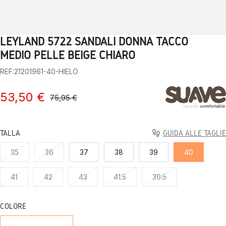
LEYLAND 5722 SANDALI DONNA TACCO
1
2
3
4
5
6
7
8
9
10
MEDIO PELLE BEIGE CHIARO
REF:21201961-40-HIELO
53,50 €
75,95 €
TALLA
GUIDA ALLE TAGLIE
35
36
37
38
39
40
41
42
43
41.5
39.5
COLORE
HIELO