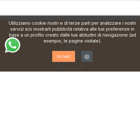
Utilizziamo cookie nostri e di terze parti per analizzare i nostri
servizi e/o mostrarti pubblicità relativa alle tue preferenze in
base a un profilo creato dalle tue abitudini di navigazione (ad
esempio, le pagine visitate).
Accept
ISCRIVITI ALLA NOSTRA
NEWSLETTER!
Iscriviti per ricevere aggiornamenti, accesso a offerte
esclusive e molto altro ancora.