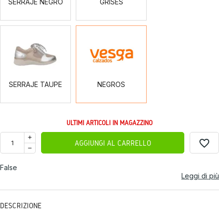
SERRAJE NEGRO
GRISES
SERRAJE
NEGROS
TAUPE
SERRAJE TAUPE
NEGROS
ULTIMI ARTICOLI IN MAGAZZINO
favorite_border
AGGIUNGI AL CARRELLO
False
Leggi di più
DESCRIZIONE