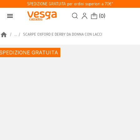
SPEDIZIONE GRATUITA per ordini superiori a 70€*
menu
(
0
)
home
...
SCARPE OXFORD E DERBY DA DONNA CON LACCI
SPEDIZIONE GRATUITA