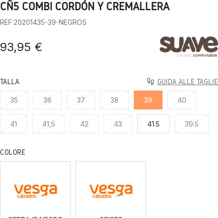
CÑ5 COMBI CORDÓN Y CREMALLERA
1
2
3
4
5
6
7
8
9
10
REF:20201435-39-NEGROS
93,95 €
TALLA
GUIDA ALLE TAGLIE
35
36
37
38
39
40
41
41,5
42
43
41.5
39.5
COLORE
SERRAJE
GRISES
NEGRO