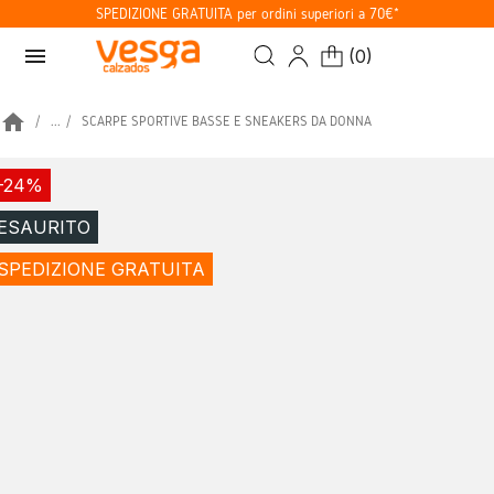
SPEDIZIONE GRATUITA per ordini superiori a 70€*
menu
(
0
)
home
...
SCARPE SPORTIVE BASSE E SNEAKERS DA DONNA
-24%
ESAURITO
SPEDIZIONE GRATUITA