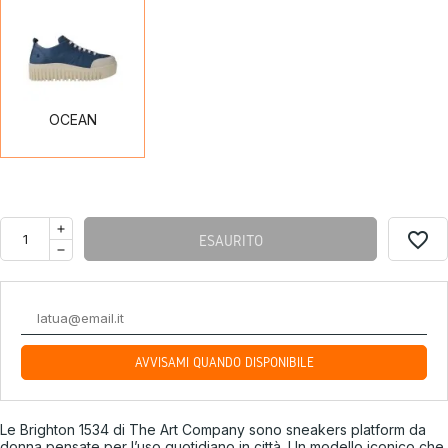
OCEAN
OCEAN
favorite_border
ESAURITO
AVVISAMI QUANDO DISPONIBILE
Le Brighton 1534 di The Art Company sono sneakers platform da
donna pensate per l’uso quotidiano in città. Un modello iconico che