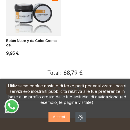
Betún Nutre y da Color Crema
de...
9,95 €
Total:
68,79 €
Utilizziamo cookie nostri e di terze parti per analizzare i nostri
AÑADIR AL CARRITO
servizi e/o mostrarti pubblicità relativa alle tue preferenze in
base a un profilo creato dalle tue abitudini di navigazione (ad
esempio, le pagine visitate).
Accept