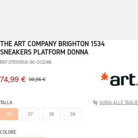
THE ART COMPANY BRIGHTON 1534
1
2
3
4
5
6
7
8
9
10
SNEAKERS PLATFORM DONNA
REF:21100959-36-OCEAN
74,99 €
99,95 €
TALLA
GUIDA ALLE TAGLIE
36
37
38
39
COLORE