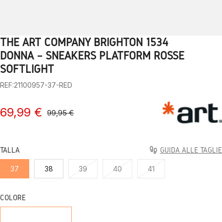
THE ART COMPANY BRIGHTON 1534
1
2
3
4
5
6
7
8
9
10
DONNA – SNEAKERS PLATFORM ROSSE
SOFTLIGHT
REF:21100957-37-RED
69,99 €
99,95 €
TALLA
GUIDA ALLE TAGLIE
37
38
39
40
41
COLORE
RED