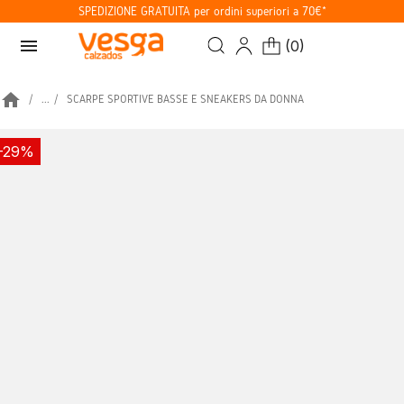
SPEDIZIONE GRATUITA per ordini superiori a 70€*
menu
(
0
)
home
...
SCARPE SPORTIVE BASSE E SNEAKERS DA DONNA
-29%