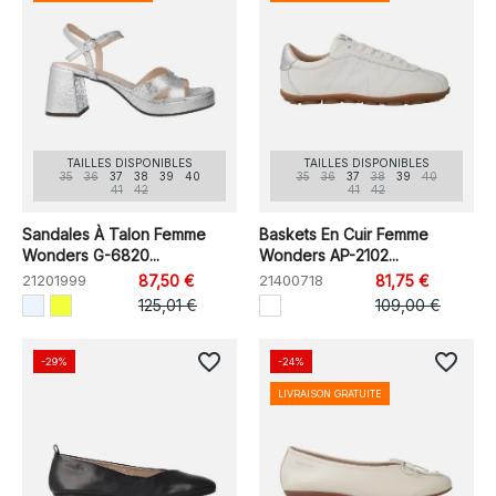
TAILLES DISPONIBLES
TAILLES DISPONIBLES
35
36
37
38
39
40
35
36
37
38
39
40
41
42
41
42
Sandales À Talon Femme
Baskets En Cuir Femme
Wonders G-6820...
Wonders AP-2102...
21201999
87,50 €
21400718
81,75 €
125,01 €
109,00 €
favorite_border
favorite_border
-29%
-24%
LIVRAISON GRATUITE