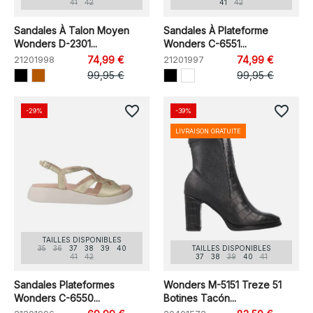
41
42
41
42
Sandales À Talon Moyen
Sandales À Plateforme
Wonders D-2301...
Wonders C-6551...
21201998
74,99 €
21201997
74,99 €
99,95 €
99,95 €
favorite_border
favorite_border
-29%
-39%
LIVRAISON GRATUITE
TAILLES DISPONIBLES
35
36
37
38
39
40
TAILLES DISPONIBLES
41
42
37
38
39
40
41
Sandales Plateformes
Wonders M-5151 Treze 51
Wonders C-6550...
Botines Tacón...