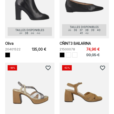
TAILLES DISPONIBLES
TAILLES DISPONIBLES
35
36
37
38
39
40
37
38
39
40
41
42
Oliva
CÑINT3 BAILARINA
20401522
135,00 €
21500078
74,96 €
99,95 €
favorite_border
favorite_border
-56%
-62%