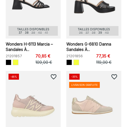
TAILLES DISPONIBLES
TAILLES DISPONIBLES
37
38
39
40
41
36
37
38
39
40
Wonders H-6113 Marcia –
Wonders G-6810 Danna
Sandales À...
Sandales À...
21201857
70,85 €
21201856
77,35 €
109,00 €
119,00 €
favorite_border
favorite_border
-48%
-35%
LIVRAISON GRATUITE