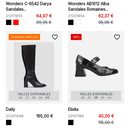
Wonders C-6542 Darya
Wonders AB1012 Alba
Sandales...
Sandales Romaines...
21201855
64,97 €
21201854
62,37 €
99,95 €
95,95 €
favorite_border
favorite_border
LIVRAISON GRATUITE
-65%
TAILLES DISPONIBLES
TAILLES DISPONIBLES
36
37
38
39
40
36
37
38
39
40
Daily
Elisita
20301448
165,00 €
20101186
40,00 €
115,00 €