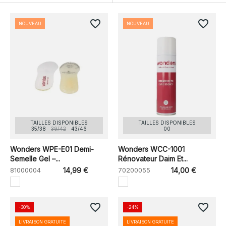
favorite_border
favorite_border
NOUVEAU
NOUVEAU
TAILLES DISPONIBLES
TAILLES DISPONIBLES
35/38
39/42
43/46
00
Wonders WPE-E01 Demi-
Wonders WCC-1001
Semelle Gel –...
Rénovateur Daim Et...
81000004
14,99 €
70200055
14,00 €
favorite_border
favorite_border
-30%
-24%
LIVRAISON GRATUITE
LIVRAISON GRATUITE