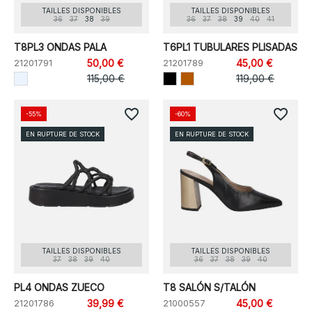
TAILLES DISPONIBLES
TAILLES DISPONIBLES
36
37
38
39
36
37
38
39
40
41
T8PL3 ONDAS PALA
T6PL1 TUBULARES PLISADAS
21201791
50,00 €
21201789
45,00 €
115,00 €
119,00 €
favorite_border
favorite_border
-55%
-60%
EN RUPTURE DE STOCK
EN RUPTURE DE STOCK
TAILLES DISPONIBLES
TAILLES DISPONIBLES
37
38
39
40
36
37
38
39
40
PL4 ONDAS ZUECO
T8 SALÓN S/TALÓN
21201786
39,99 €
21000557
45,00 €