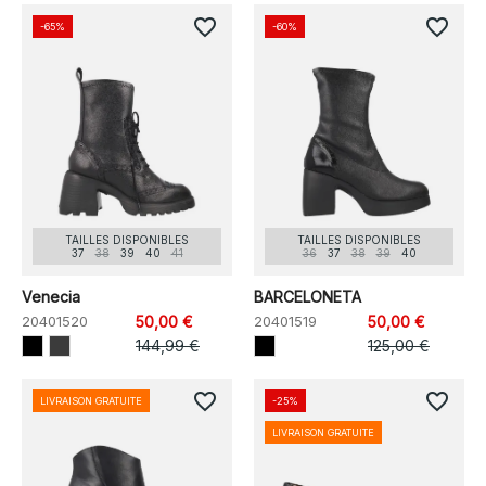
favorite_border
favorite_border
-65%
-60%
TAILLES DISPONIBLES
TAILLES DISPONIBLES
37
38
39
40
41
36
37
38
39
40
Venecia
BARCELONETA
20401520
50,00 €
20401519
50,00 €
144,99 €
125,00 €
favorite_border
favorite_border
LIVRAISON GRATUITE
-25%
LIVRAISON GRATUITE