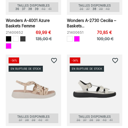
TAILLES DISPONIBLES
TAILLES DISPONIBLES
36
37
38
39
40
41
36
37
38
39
40
Wonders A-4001 Azure
Wonders A-2730 Cecilia –
Baskets Femme
Baskets...
21400652
69,99 €
21400651
70,85 €
135,00 €
109,00 €
favorite_border
favorite_border
-34%
-34%
EN RUPTURE DE STOCK
EN RUPTURE DE STOCK
TAILLES DISPONIBLES
TAILLES DISPONIBLES
37
38
39
40
41
36
37
38
39
40
41