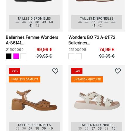
TAILLES DISPONIBLES
TAILLES DISPONIBLES
35
36
37
38
39
40
35
36
37
38
39
40
41
42
41
42
Ballerines Femme Wonders
Wonders BO 72 A-61172
A-86141...
Ballerines...
21500099
69,99 €
21500098
74,99 €
99,95 €
99,95 €
favorite_border
favorite_border
-24%
-24%
LIVRAISON GRATUITE
LIVRAISON GRATUITE
TAILLES DISPONIBLES
TAILLES DISPONIBLES
35
36
37
38
39
40
35
36
37
38
39
40