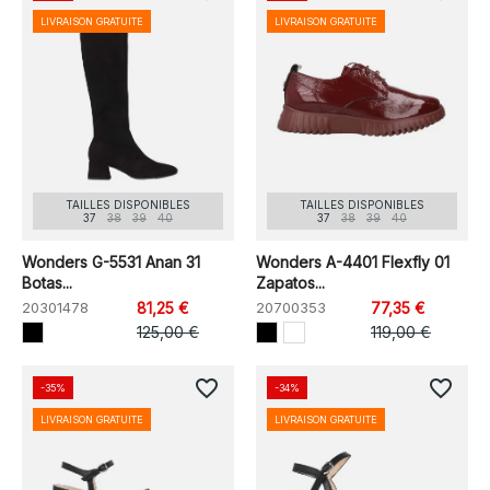
LIVRAISON GRATUITE
LIVRAISON GRATUITE
TAILLES DISPONIBLES
TAILLES DISPONIBLES
37
38
39
40
37
38
39
40
Wonders G-5531 Anan 31
Wonders A-4401 Flexfly 01
Botas...
Zapatos...
20301478
81,25 €
20700353
77,35 €
125,00 €
119,00 €
favorite_border
favorite_border
-35%
-34%
LIVRAISON GRATUITE
LIVRAISON GRATUITE