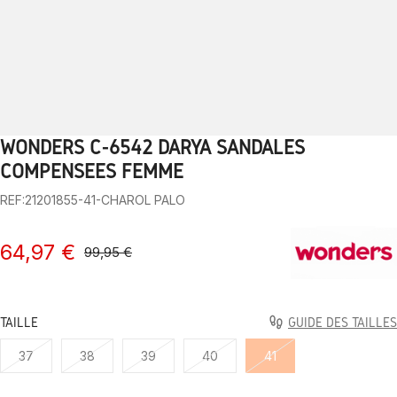
WONDERS C-6542 DARYA SANDALES
1
2
3
4
5
6
7
8
9
10
COMPENSÉES FEMME
REF:21201855-41-CHAROL PALO
64,97 €
99,95 €
TAILLE
GUIDE DES TAILLES
37
38
39
40
41