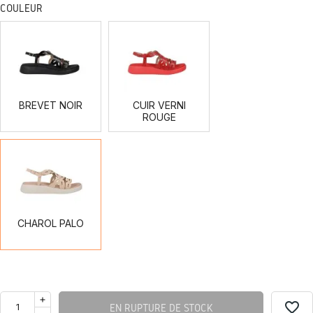
COULEUR
BREVET
CUIR
NOIR
VERNI
ROUGE
BREVET NOIR
CUIR VERNI
ROUGE
CHAROL
PALO
CHAROL PALO
favorite_border
EN RUPTURE DE STOCK