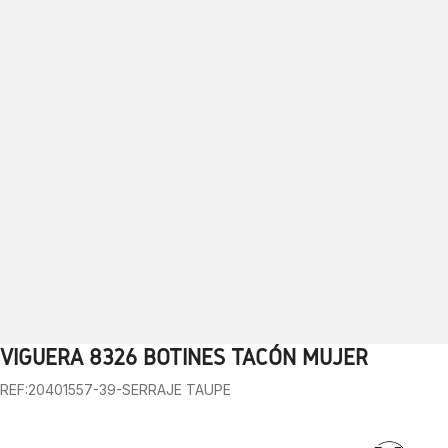
VIGUERA 8326 BOTINES TACÓN MUJER
1
2
3
4
5
6
7
8
9
10
REF:20401557-39-SERRAJE TAUPE