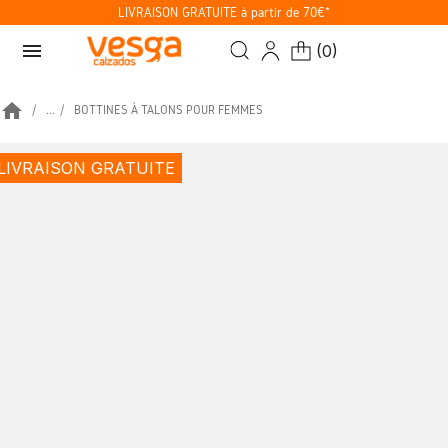
LIVRAISON GRATUITE à partir de 70€*
menu
(
0
)
home
...
BOTTINES À TALONS POUR FEMMES
LIVRAISON GRATUITE