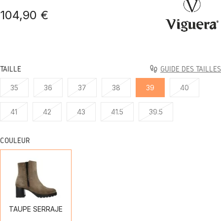
104,90 €
TAILLE
GUIDE DES TAILLES
35
36
37
38
39
40
41
42
43
41.5
39.5
COULEUR
TAUPE
SERRAJE
TAUPE SERRAJE