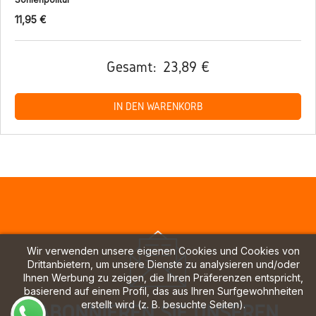
11,95 €
Gesamt:
23,89 €
IN DEN WARENKORB
Wir verwenden unsere eigenen Cookies und Cookies von
Drittanbietern, um unsere Dienste zu analysieren und/oder
Ihnen Werbung zu zeigen, die Ihren Präferenzen entspricht,
basierend auf einem Profil, das aus Ihren Surfgewohnheiten
erstellt wird (z. B. besuchte Seiten).
ABONNIEREN SIE UNSEREN