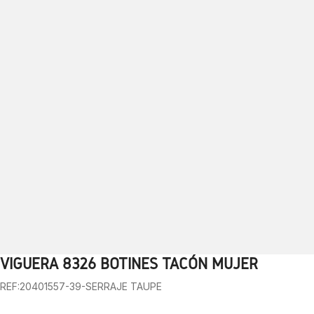
VIGUERA 8326 BOTINES TACÓN MUJER
1
2
3
4
5
6
7
8
9
10
REF:20401557-39-SERRAJE TAUPE