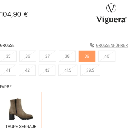
104,90 €
GRÖSSE
GRÖSSENFÜHRER
35
36
37
38
39
40
41
42
43
41.5
39.5
FARBE
TAUPE
SERRAJE
TAUPE SERRAJE