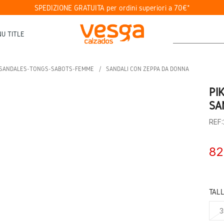
SPEDIZIONE GRATUITA per ordini superiori a 70€*
U TITLE
SANDALES-TONGS-SABOTS-FEMME
SANDALI CON ZEPPA DA DONNA
PI
SA
REF
82
TAL
3