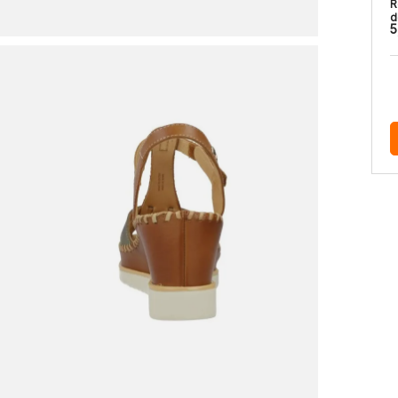
R
d
5