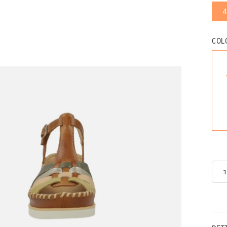
4
COL