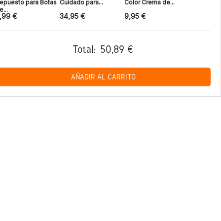
epuesto para Botas
Cuidado para...
Color Crema de...
e...
,99 €
34,95 €
9,95 €
Total:
50,89 €
AÑADIR AL CARRITO