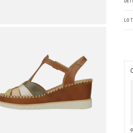
DET
LO 
C