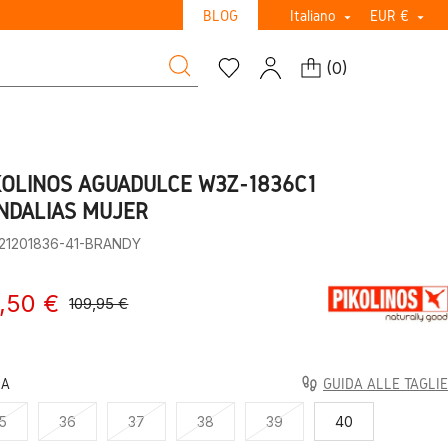
BLOG
Italiano
EUR €


(
0
)
KOLINOS AGUADULCE W3Z-1836C1
NDALIAS MUJER
:21201836-41-BRANDY
,50 €
109,95 €
LA
GUIDA ALLE TAGLIE
5
36
37
38
39
40