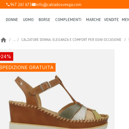
947 261 673
info@calzadosvesga.com
phone
mail
DONNE
UOMO
BORSE
COMPLEMENTI
MARCHE
VENDITE
MEN
home
...
CALZATURE DONNA: ELEGANZA E COMFORT PER OGNI OCCASIONE
-24%
SPEDIZIONE GRATUITA