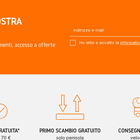
OSTRA
Ho letto e accetto la
informativ
amenti, accesso a offerte
.
RATUITA*
PRIMO SCAMBIO GRATUITO
CONSEGNE
a 70 €
solo penisola
velo