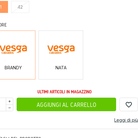
1
42
ORE
BRANDY
NATA
BRANDY
NATA
ULTIMI ARTICOLI IN MAGAZZINO
favorite_border
AGGIUNGI AL CARRELLO
Leggi di più