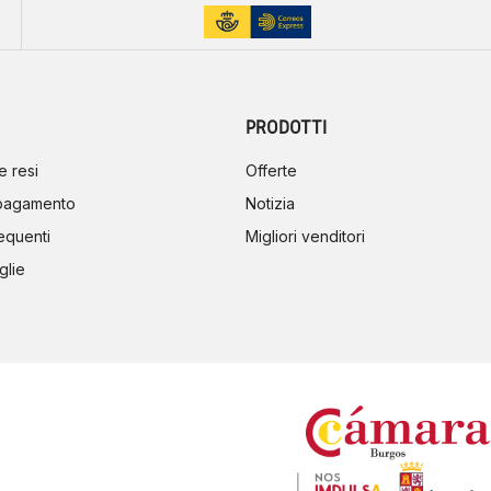
PRODOTTI
e resi
Offerte
 pagamento
Notizia
equenti
Migliori venditori
glie