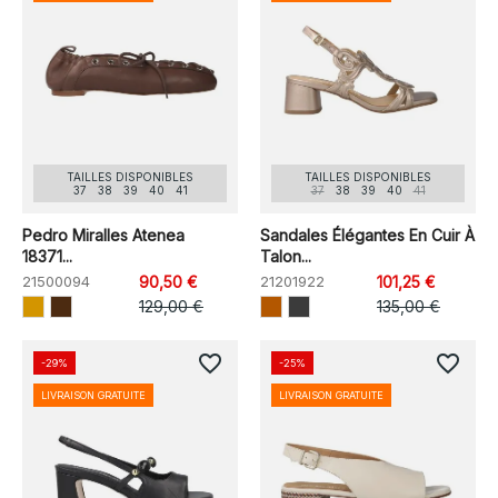
TAILLES DISPONIBLES
TAILLES DISPONIBLES
37
38
39
40
41
37
38
39
40
41
Pedro Miralles Atenea
Sandales Élégantes En Cuir À
18371...
Talon...
21500094
90,50 €
21201922
101,25 €
129,00 €
135,00 €
favorite_border
favorite_border
-29%
-25%
LIVRAISON GRATUITE
LIVRAISON GRATUITE