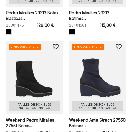
36
37
38
39
40
41
36
37
38
39
40
41
Pedro Miralles 29313 Botas
Pedro Miralles 29312
Elásticas...
Botines...
20301475
129,00 €
20401561
115,00 €
favorite_border
favorite_border
LIVRAISON GRATUITE
LIVRAISON GRATUITE
TAILLES DISPONIBLES
TAILLES DISPONIBLES
36
37
38
39
40
36
37
38
39
40
41
Weekend Pedro Miralles
Weekend Ante Strech 27550
27551 Botas...
Botines...