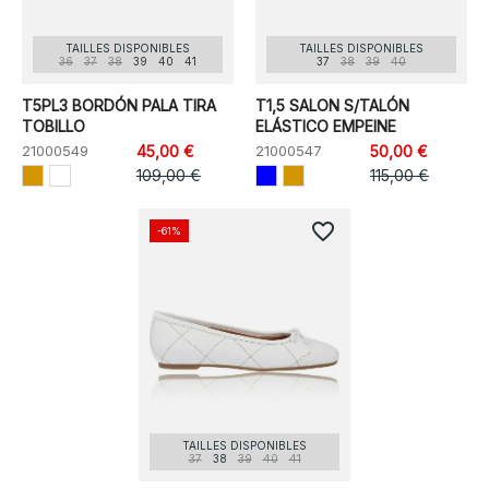
TAILLES DISPONIBLES
TAILLES DISPONIBLES
36
37
38
39
40
41
37
38
39
40
T5PL3 BORDÓN PALA TIRA
T1,5 SALON S/TALÓN
TOBILLO
ELÁSTICO EMPEINE
21000549
45,00 €
21000547
50,00 €
109,00 €
115,00 €
favorite_border
-61%
TAILLES DISPONIBLES
37
38
39
40
41