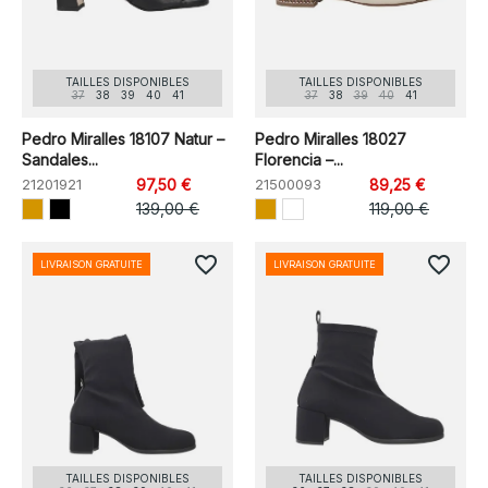
TAILLES DISPONIBLES
TAILLES DISPONIBLES
37
38
39
40
41
37
38
39
40
41
Pedro Miralles 18107 Natur –
Pedro Miralles 18027
Sandales...
Florencia –...
21201921
97,50 €
21500093
89,25 €
139,00 €
119,00 €
favorite_border
favorite_border
LIVRAISON GRATUITE
LIVRAISON GRATUITE
TAILLES DISPONIBLES
TAILLES DISPONIBLES