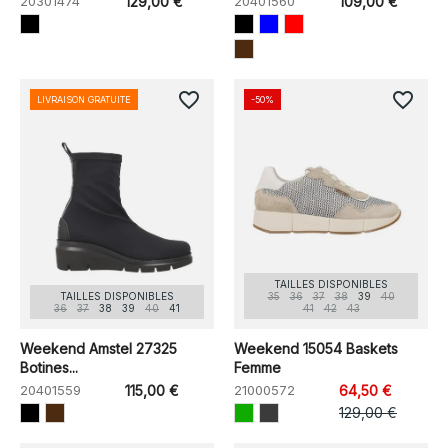
20301474
129,00 €
20401560
109,00 €
favorite_border
favorite_border
LIVRAISON GRATUITE
-50%
TAILLES DISPONIBLES
TAILLES DISPONIBLES
35
36
37
38
39
40
36
37
38
39
40
41
41
42
43
Weekend Amstel 27325
Weekend 15054 Baskets
Botines...
Femme
20401559
115,00 €
21000572
64,50 €
129,00 €