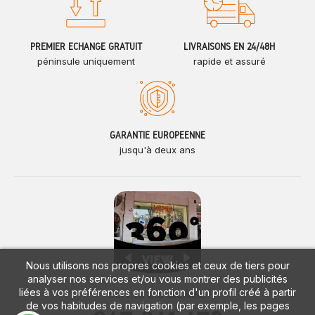
PREMIER ÉCHANGE GRATUIT
LIVRAISONS EN 24/48H
péninsule uniquement
rapide et assuré
GARANTIE EUROPÉENNE
jusqu'à deux ans
Nous utilisons nos propres cookies et ceux de tiers pour
analyser nos services et/ou vous montrer des publicités
liées à vos préférences en fonction d'un profil créé à partir
Service à la clientèle
de vos habitudes de navigation (par exemple, les pages