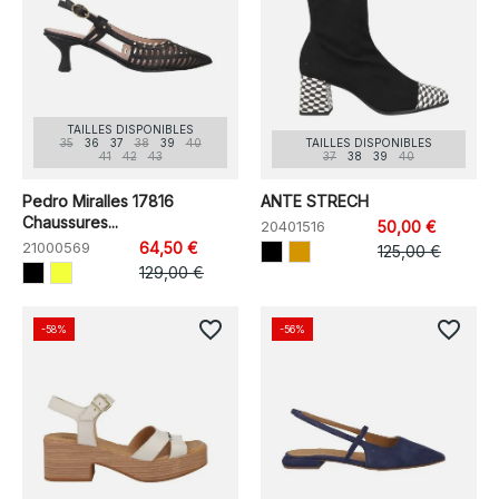
TAILLES DISPONIBLES
35
36
37
38
39
40
TAILLES DISPONIBLES
41
42
43
37
38
39
40
Pedro Miralles 17816
ANTE STRECH
Chaussures...
20401516
50,00 €
21000569
64,50 €
125,00 €
129,00 €
favorite_border
favorite_border
-58%
-56%