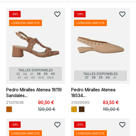
favorite_border
favorite_border
-29%
-29%
LIVRAISON GRATUITE
LIVRAISON GRATUITE
TAILLES DISPONIBLES
35
36
37
38
39
40
TAILLES DISPONIBLES
41
42
43
41.5
39.5
37
38
39
40
41
Pedro Miralles Atenea 18119
Pedro Miralles Atenea
Sandales...
18534...
21201938
90,50 €
21500095
83,50 €
129,00 €
119,00 €
favorite_border
favorite_border
-29%
-25%
LIVRAISON GRATUITE
LIVRAISON GRATUITE