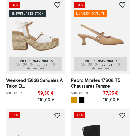
favorite_border
favorite_border
-49%
-35%
EN RUPTURE DE STOCK
LIVRAISON GRATUITE
TAILLES DISPONIBLES
TAILLES DISPONIBLES
35
36
37
38
39
40
35
36
37
38
39
40
41
42
43
41
42
43
Weekend 15838 Sandales À
Pedro Miralles 17808 T5
Talon Et...
Chaussures Femme
21000571
59,50 €
21000570
77,35 €
119,00 €
119,00 €
favorite_border
favorite_border
-50%
-60%