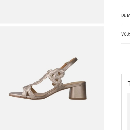
DÉT
VOU