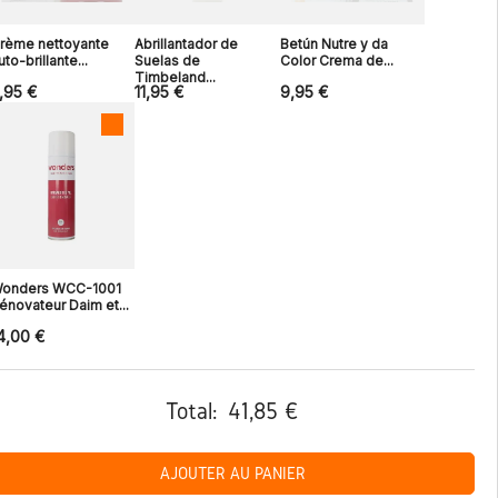
rème nettoyante
Abrillantador de
Betún Nutre y da
uto-brillante...
Suelas de
Color Crema de...
Timbeland...
,95 €
11,95 €
9,95 €
onders WCC-1001
énovateur Daim et...
4,00 €
Total:
41,85 €
AJOUTER AU PANIER