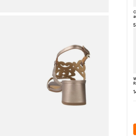
C
a
5
W
R
1