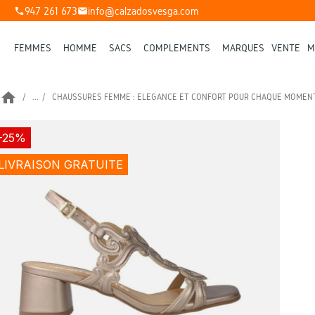
947 261 673
info@calzadosvesga.com
phone
mail
FEMMES
HOMME
SACS
COMPLÉMENTS
MARQUES
VENTE
M
home
...
CHAUSSURES FEMME : ÉLÉGANCE ET CONFORT POUR CHAQUE MOMEN
-25%
LIVRAISON GRATUITE