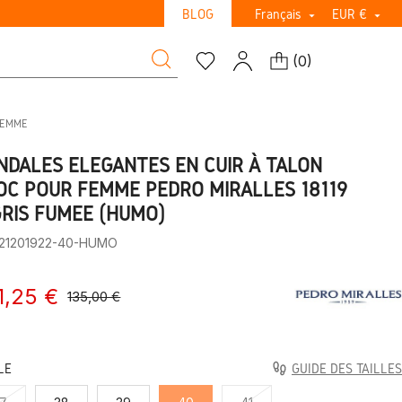
BLOG
Français
EUR €


(
0
)
FEMME
NDALES ÉLÉGANTES EN CUIR À TALON
OC POUR FEMME PEDRO MIRALLES 18119
GRIS FUMÉE (HUMO)
:21201922-40-HUMO
1,25 €
135,00 €
LE
GUIDE DES TAILLES