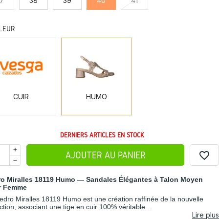
7
38
39
40
41
LEUR
CUIR
HUMO
CUIR
HUMO
DERNIERS ARTICLES EN STOCK
favorite_border
AJOUTER AU PANIER
ro Miralles 18119 Humo — Sandales Élégantes à Talon Moyen
r Femme
edro Miralles 18119 Humo est une création raffinée de la nouvelle
ection, associant une tige en cuir 100% véritable...
Lire plus