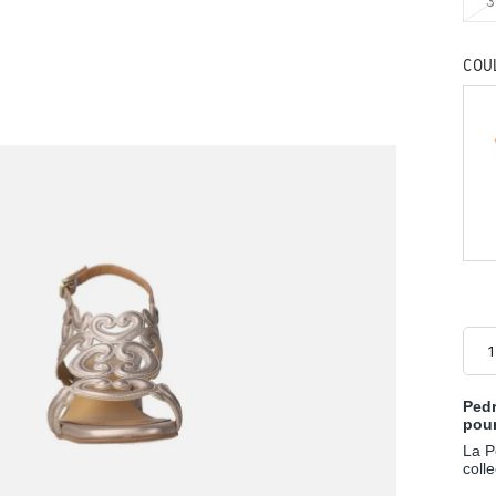
3
COU
Ped
pou
La P
coll