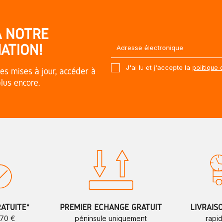
À NOTRE
ATION!
J'ai lu et j'accepte la
politique 
es mises à jour, accéder à
plus encore.
RATUITE*
PREMIER ÉCHANGE GRATUIT
LIVRAIS
 70 €
péninsule uniquement
rapi