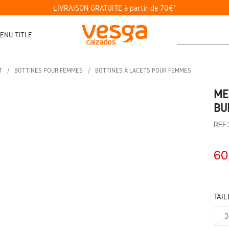
LIVRAISON GRATUITE à partir de 70€*
ENU TITLE
T
BOTTINES POUR FEMMES
BOTTINES À LACETS POUR FEMMES
ME
BU
REF
60
TAIL
3