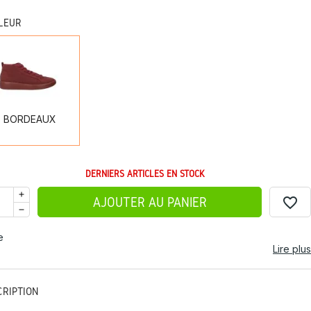
LEUR
BORDEAUX
BORDEAUX
DERNIERS ARTICLES EN STOCK
favorite_border
AJOUTER AU PANIER
e
Lire plus
CRIPTION