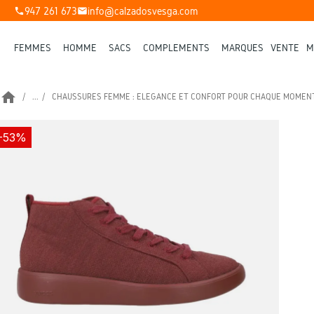
947 261 673
info@calzadosvesga.com
phone
mail
FEMMES
HOMME
SACS
COMPLÉMENTS
MARQUES
VENTE
M
home
...
CHAUSSURES FEMME : ÉLÉGANCE ET CONFORT POUR CHAQUE MOMEN
-53%