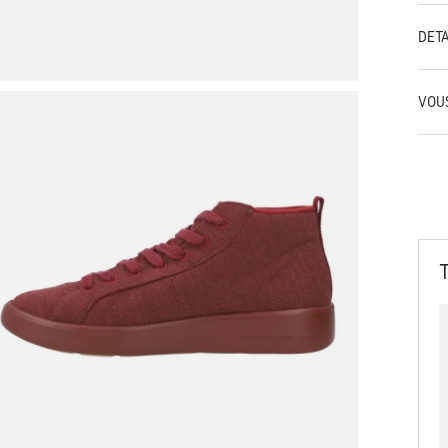
DÉT
VOU