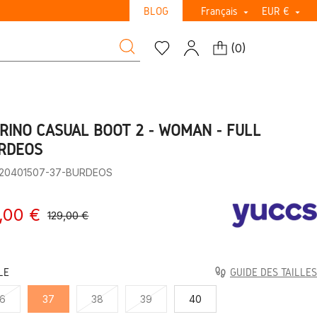
BLOG
Français
EUR €


(
0
)
RINO CASUAL BOOT 2 - WOMAN - FULL
RDEOS
:20401507-37-BURDEOS
,00 €
129,00 €
LE
GUIDE DES TAILLES
6
37
38
39
40