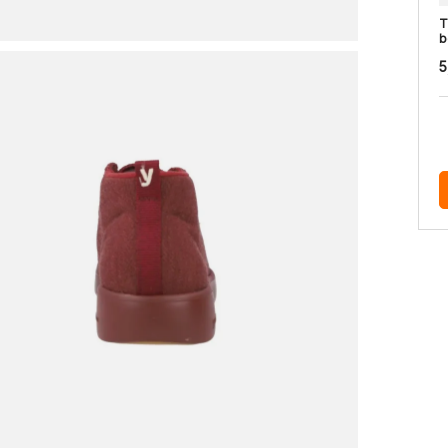
T
b
5