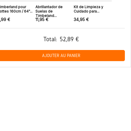
imberland pour
Abrillantador de
Kit de Limpieza y
ottes 160cm / 64"...
Suelas de
Cuidado para...
Timbeland...
,99 €
11,95 €
34,95 €
Total:
52,89 €
AJOUTER AU PANIER