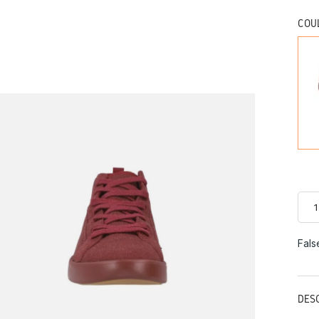
COU
Fals
DES