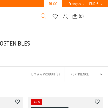
BLOG
Français
EUR €


(
0
)
SOSTENIBLES
IL Y A 4 PRODUIT(S)
favorite_border
favorite_border
-49%