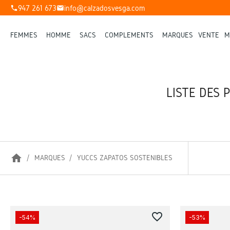
947 261 673
info@calzadosvesga.com
phone
mail
FEMMES
HOMME
SACS
COMPLÉMENTS
MARQUES
VENTE
M
LISTE DES 
home
MARQUES
YUCCS ZAPATOS SOSTENIBLES
favorite_border
-54%
-53%