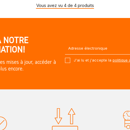
Vous avez vu 4 de 4 produits
À NOTRE
ATION!
J'ai lu et j'accepte la
politique 
es mises à jour, accéder à
plus encore.