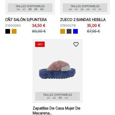
TAILLES DISPONIBLES
TAILLES DISPONIBLES
36
37
38
39
40
36
37
38
39
40
41
CÑ7 SALÓN S/PUNTERA
ZUECO 2 BANDAS HEBILLA
21900083
34,50 €
21900078
35,00 €
69,00 €
67,95 €
favorite_border
-69%
TAILLES DISPONIBLES
37
38
39
40
Zapatillas De Casa Mujer De
Macarena...