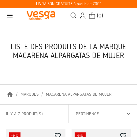
LIVRAISON GRATUITE à partir de 70€*
menu
(
0
)
LISTE DES PRODUITS DE LA MARQUE
MACARENA ALPARGATAS DE MUJER
home
MARQUES
MACARENA ALPARGATAS DE MUJER
IL Y A 7 PRODUIT(S)
favorite_border
favorite_border
-34%
-51%