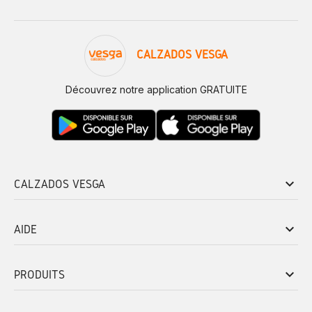
CALZADOS VESGA
Découvrez notre application GRATUITE
keyboard_arrow_down
CALZADOS VESGA
keyboard_arrow_down
AIDE
keyboard_arrow_down
PRODUITS