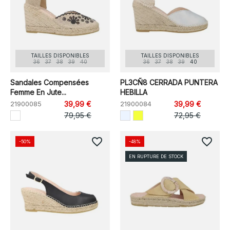
TAILLES DISPONIBLES
TAILLES DISPONIBLES
36
37
38
39
40
36
37
38
39
40
Sandales Compensées
PL3CÑ8 CERRADA PUNTERA
Femme En Jute...
HEBILLA
21900085
39,99 €
21900084
39,99 €
79,95 €
72,95 €
favorite_border
favorite_border
-50%
-48%
EN RUPTURE DE STOCK