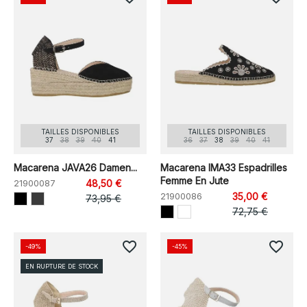
TAILLES DISPONIBLES
TAILLES DISPONIBLES
37
38
39
40
41
36
37
38
39
40
41
Macarena JAVA26 Damen...
Macarena IMA33 Espadrilles
Femme En Jute
21900087
48,50 €
21900086
35,00 €
73,95 €
72,75 €
favorite_border
favorite_border
-49%
-45%
EN RUPTURE DE STOCK