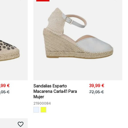
,99 €
39,99 €
Sandalias Esparto
Macarena Carla41 Para
,95 €
72,95 €
Mujer
21900084
favorite_border