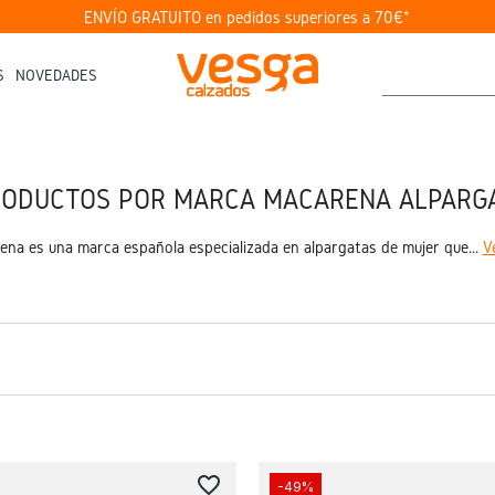
ENVÍO GRATUITO en pedidos superiores a 70€*
S
NOVEDADES
RODUCTOS POR MARCA MACARENA ALPARG
ena es una marca española especializada en alpargatas de mujer que...
V
favorite_border
-49%