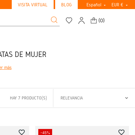
VISITA VIRTUAL
BLOG
Español
EUR €


(
0
)
ATAS DE MUJER
er más
HAY 7 PRODUCTO(S)
favorite_border
favorite_border
-45%