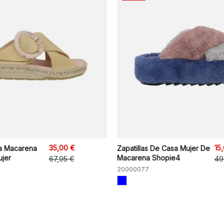
35,00 €
15
a Macarena
Zapatillas De Casa Mujer De
ujer
Macarena Shopie4
67,95 €
49
20000077