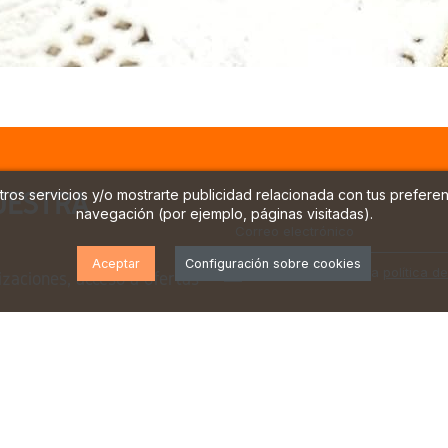
ros servicios y/o mostrarte publicidad relacionada con tus preferen
UESTRA
navegación (por ejemplo, páginas visitadas).
Aceptar
Configuración sobre cookies
He leído y acepto la
política d
izaciones, acceso a ofertas
a fabricación de alpargatas y calzado de inspiración medi
o, un material históricamente utilizado en España para crear
icional hacia diseños actuales, manteniendo su esencia: