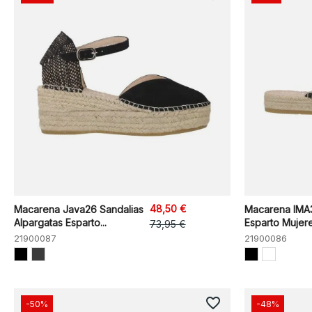
48,50 €
Macarena Java26 Sandalias
Macarena IMA3
Alpargatas Esparto...
Esparto Mujer
73,95 €
21900087
21900086
favorite_border
-50%
-48%