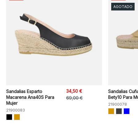
AGOTADO
34,50 €
Sandalias Esparto
Sandalias Cuñ
Macarena Ana40S Para
Bety10 Para M
69,00 €
Mujer
21900078
21900083