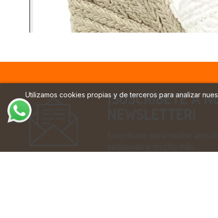
Utilizamos cookies propias y de terceros para analizar nuest
¡SUSCRÍBETE A N
NEWSLETTER!
Suscríbase para recibir actual
exclusivas y mucho más.
Macarena es una marca española especializada en l
Su desarrollo está ligado a la tradición del espart
cálidos.
La marca ha sabido evolucionar este concepto trad