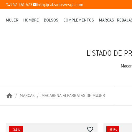
947 261 673
info@calzadosvesga.com
phone
mail
MUJER
HOMBRE
BOLSOS
COMPLEMENTOS
MARCAS
REBAJA
LISTADO DE P
Macar
home
MARCAS
MACARENA ALPARGATAS DE MUJER
favorite_border
-34%
-51%