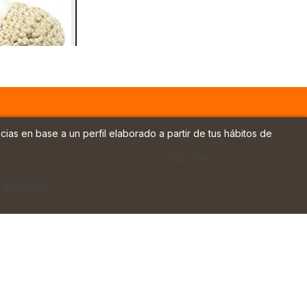
cias en base a un perfil elaborado a partir de tus hábitos de
e privacidad
terránea.
 calzado ligero, transpirable y adaptado a climas