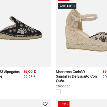
AGOTADO
35,00 €
39
3 Alpagatas
Macarena Carla39
es
Sandalias De Esparto Con
72,75 €
79
Cuña...
21900085
favorite_border
-69%