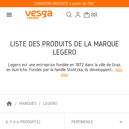
LIVRAISON GRATUITE à partir de 70€*
menu
(
0
)
LISTE DES PRODUITS DE LA MARQUE
LEGERO
Legero est une entreprise fondée en 1872 dans la ville de Graz,
en Autriche. Fondés par la famille Stolitzka, ils développent...
Voir
plus
home
MARQUES
LEGERO
IL Y A 6 PRODUIT(S)