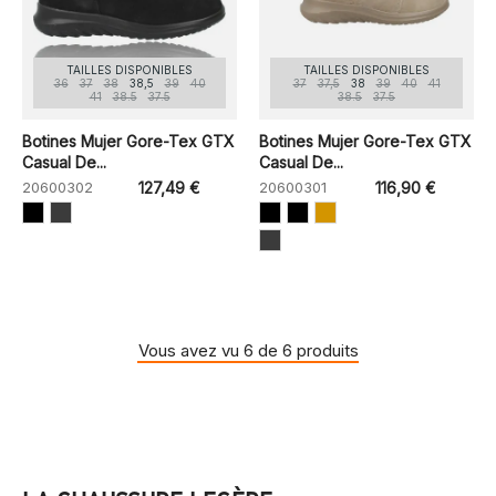
TAILLES DISPONIBLES
TAILLES DISPONIBLES
36
37
38
38,5
39
40
37
37,5
38
39
40
41
41
38.5
37.5
38.5
37.5
Botines Mujer Gore-Tex GTX
Botines Mujer Gore-Tex GTX
Casual De...
Casual De...
20600302
127,49 €
20600301
116,90 €
Vous avez vu 6 de 6 produits