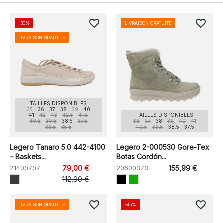
favorite_border
favorite_border
-30%
LIVRAISON GRATUITE
LIVRAISON GRATUITE
TAILLES DISPONIBLES
35
36
37
38
39
40
41
42
43
42.5
41.5
TAILLES DISPONIBLES
40.5
39.5
38.5
37.5
36
37
38
39
40
41
36.5
35.5
40.5
39.5
38.5
37.5
Legero Tanaro 5.0 442-4100
Legero 2-000530 Gore-Tex
– Baskets...
Botas Cordón...
21400707
79,00 €
20600373
155,99 €
112,99 €
favorite_border
favorite_border
LIVRAISON GRATUITE
-45%