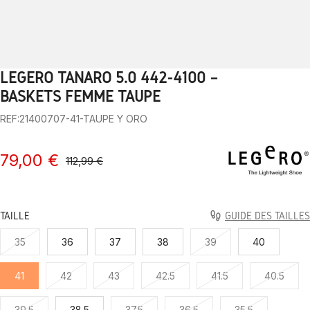
LEGERO TANARO 5.0 442-4100 –
1
2
3
4
5
6
7
8
9
BASKETS FEMME TAUPE
REF:21400707-41-TAUPE Y ORO
79,00 €
112,99 €
TAILLE
GUIDE DES TAILLES
35
36
37
38
39
40
41
42
43
42.5
41.5
40.5
39.5
38.5
37.5
36.5
35.5