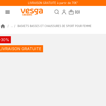
LIVRAISON GRATUITE à partir de 70€*
menu
(
0
)
home
...
BASKETS BASSES ET CHAUSSURES DE SPORT POUR FEMME
-30%
LIVRAISON GRATUITE