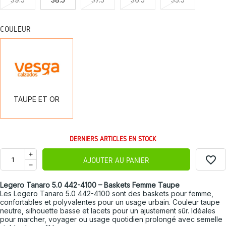
COULEUR
TAUPE
ET
OR
TAUPE ET OR
DERNIERS ARTICLES EN STOCK
favorite_border
AJOUTER AU PANIER
Legero Tanaro 5.0 442-4100 – Baskets Femme Taupe
Les Legero Tanaro 5.0 442-4100 sont des baskets pour femme,
confortables et polyvalentes pour un usage urbain. Couleur taupe
neutre, silhouette basse et lacets pour un ajustement sûr. Idéales
pour marcher, voyager ou usage quotidien prolongé avec semelle