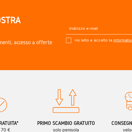
OSTRA
Ho letto e accetto la
informativ
amenti, accesso a offerte
.
RATUITA*
PRIMO SCAMBIO GRATUITO
CONSEGNE
a 70 €
solo penisola
velo