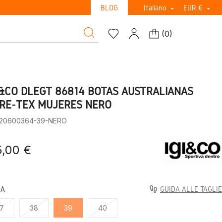
BLOG
Italiano
EUR €


(
0
)
I&CO DLEGT 86814 BOTAS AUSTRALIANAS
RE-TEX MUJERES NERO
:20600364-39-NERO
5,00 €
LA
GUIDA ALLE TAGLIE
7
38
39
40