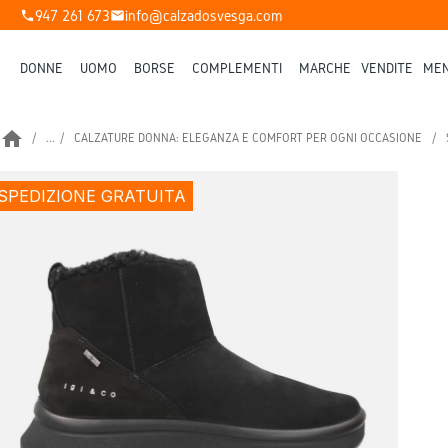
947 261 673
info@calzadosvesga.com
phone
mail
DONNE
UOMO
BORSE
COMPLEMENTI
MARCHE
VENDITE
MEN
home
...
CALZATURE DONNA: ELEGANZA E COMFORT PER OGNI OCCASIONE
SPEDIZIONE GRATUITA