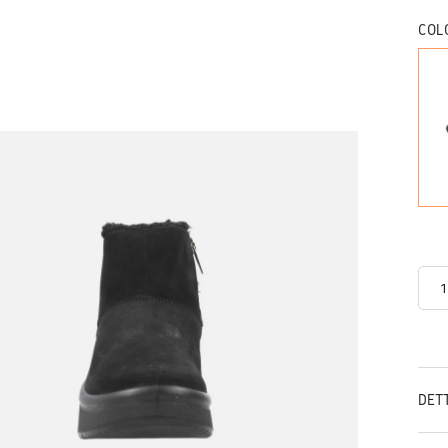
COL
DET