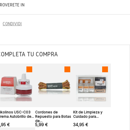
TROVERETE IN
CONDIVIDI
COMPLETA TU COMPRA
ikolinos USC-C03
Cordones de
Kit de Limpieza y
rema Autobrillo de...
Repuesto para Botas
Cuidado para...
de...
,95 €
5,99 €
34,95 €