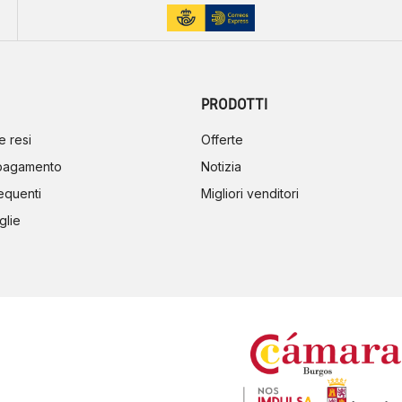
PRODOTTI
e resi
Offerte
 pagamento
Notizia
equenti
Migliori venditori
glie