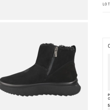
LO 
P
C
5