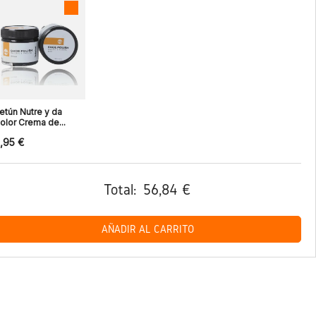
etún Nutre y da
olor Crema de...
,95 €
Total:
56,84 €
AÑADIR AL CARRITO