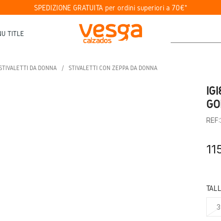
SPEDIZIONE GRATUITA per ordini superiori a 70€*
U TITLE
STIVALETTI DA DONNA
STIVALETTI CON ZEPPA DA DONNA
IG
GO
REF
11
TAL
3