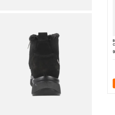
B
C
9