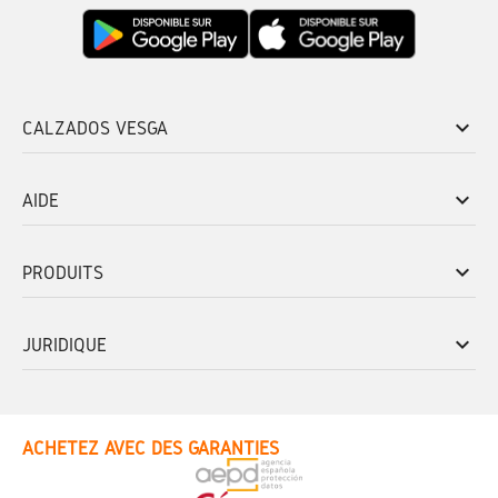
keyboard_arrow_down
CALZADOS VESGA
keyboard_arrow_down
AIDE
keyboard_arrow_down
PRODUITS
keyboard_arrow_down
JURIDIQUE
ACHETEZ AVEC DES GARANTIES