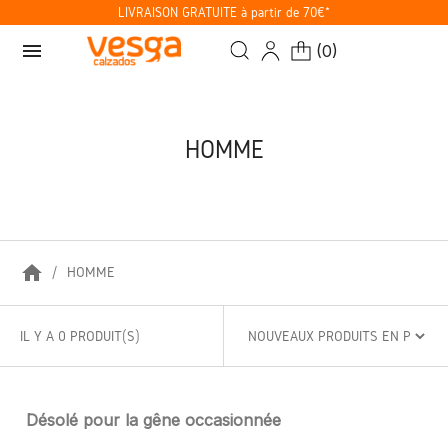
LIVRAISON GRATUITE à partir de 70€*
menu
(
0
)
HOMME
home
HOMME
IL Y A 0 PRODUIT(S)
Désolé pour la gêne occasionnée