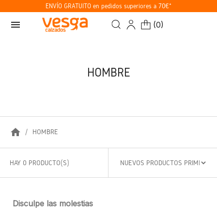
ENVÍO GRATUITO en pedidos superiores a 70€*
menu
(
0
)
HOMBRE
home
HOMBRE
HAY 0 PRODUCTO(S)
Disculpe las molestias