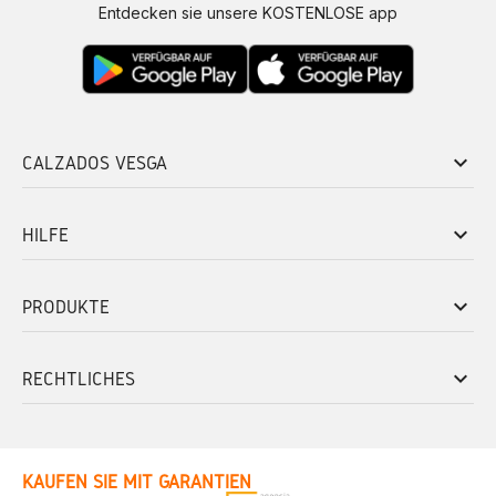
Entdecken sie unsere KOSTENLOSE app
keyboard_arrow_down
CALZADOS VESGA
keyboard_arrow_down
HILFE
keyboard_arrow_down
PRODUKTE
keyboard_arrow_down
RECHTLICHES
KAUFEN SIE MIT GARANTIEN