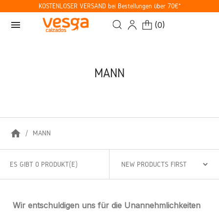
KOSTENLOSER VERSAND bei Bestellungen über 70€*
menu
(
0
)
MANN
home
MANN
ES GIBT 0 PRODUKT(E)
Wir entschuldigen uns für die Unannehmlichkeiten