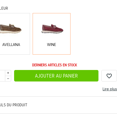
LEUR
AVELLANA
WINE
AVELLANA
WINE
DERNIERS ARTICLES EN STOCK
favorite_border
AJOUTER AU PANIER
Lire plus
AILS DU PRODUIT