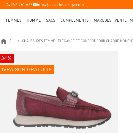
947 261 673
info@calzadosvesga.com
phone
mail
FEMMES
HOMME
SACS
COMPLÉMENTS
MARQUES
VENTE
M
home
...
CHAUSSURES FEMME : ÉLÉGANCE ET CONFORT POUR CHAQUE MOMEN
-34%
LIVRAISON GRATUITE