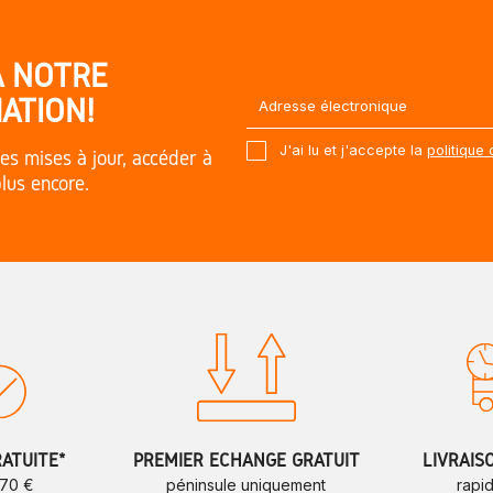
À NOTRE
ATION!
J'ai lu et j'accepte la
politique 
es mises à jour, accéder à
plus encore.
RATUITE*
PREMIER ÉCHANGE GRATUIT
LIVRAIS
 70 €
péninsule uniquement
rapi