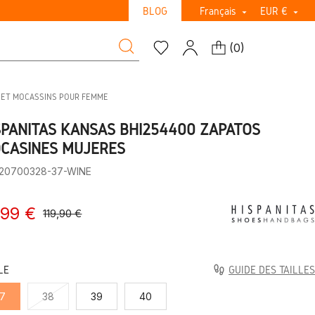
BLOG
Français
EUR €


(
0
)
 ET MOCASSINS POUR FEMME
SPANITAS KANSAS BHI254400 ZAPATOS
CASINES MUJERES
:20700328-37-WINE
,99 €
119,90 €
LE
GUIDE DES TAILLES
7
38
39
40