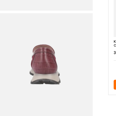
K
C
3