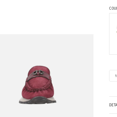
COU
DÉT