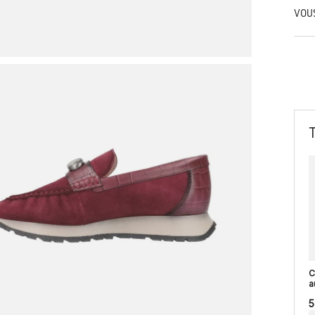
VOU
C
a
5