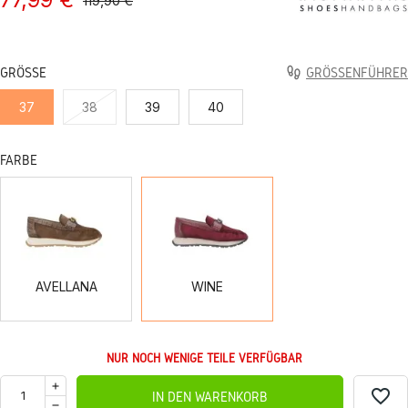
119,90 €
GRÖSSE
GRÖSSENFÜHRER
37
38
39
40
FARBE
AVELLANA
WINE
AVELLANA
WINE
NUR NOCH WENIGE TEILE VERFÜGBAR
favorite_border
IN DEN WARENKORB