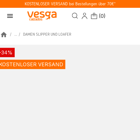
KOSTENLOSER VERSAND bei Bestellungen über 70€*
menu
(
0
)
home
...
DAMEN SLIPPER UND LOAFER
-34%
KOSTENLOSER VERSAND