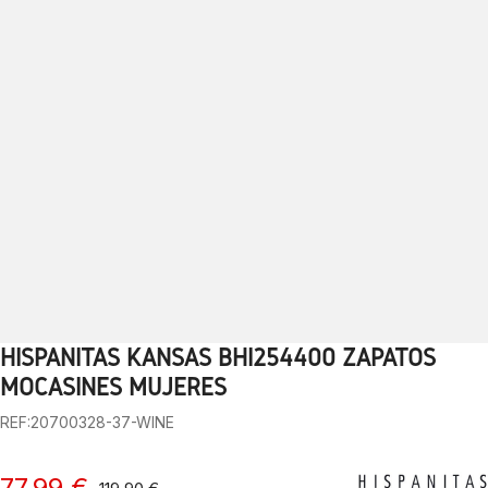
HISPANITAS KANSAS BHI254400 ZAPATOS
1
2
3
4
5
6
7
8
9
10
MOCASINES MUJERES
REF:20700328-37-WINE
77,99 €