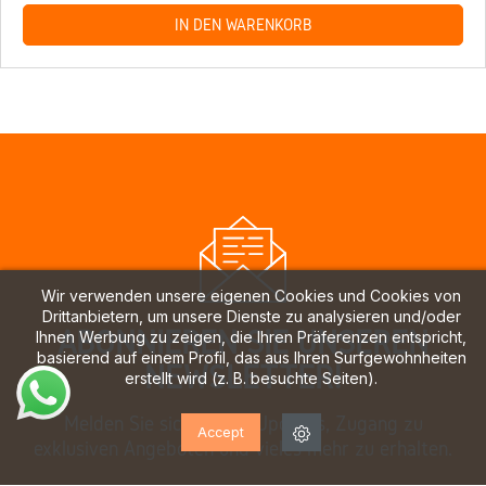
IN DEN WARENKORB
Wir verwenden unsere eigenen Cookies und Cookies von
Drittanbietern, um unsere Dienste zu analysieren und/oder
ABONNIEREN SIE UNSEREN
Ihnen Werbung zu zeigen, die Ihren Präferenzen entspricht,
basierend auf einem Profil, das aus Ihren Surfgewohnheiten
NEWSLETTER!
erstellt wird (z. B. besuchte Seiten).
Melden Sie sich an, um Updates, Zugang zu
Accept
exklusiven Angeboten und vieles mehr zu erhalten.