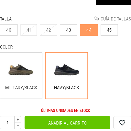
TALLA
GUÍA DE TALLAS
40
41
42
43
44
45
COLOR
MILITARY/BLACK
NAVY/BLACK
MILITARY/BLACK
NAVY/BLACK
ÚLTIMAS UNIDADES EN STOCK
favorite_border
AÑADIR AL CARRITO