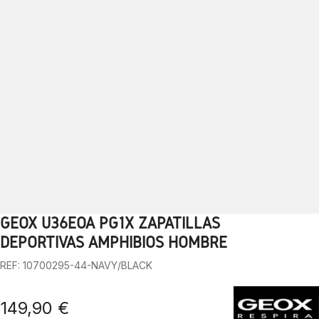
GEOX U36EOA PG1X ZAPATILLAS
1
2
3
4
5
6
7
8
9
DEPORTIVAS AMPHIBIOS HOMBRE
REF: 10700295-44-NAVY/BLACK
149,90 €