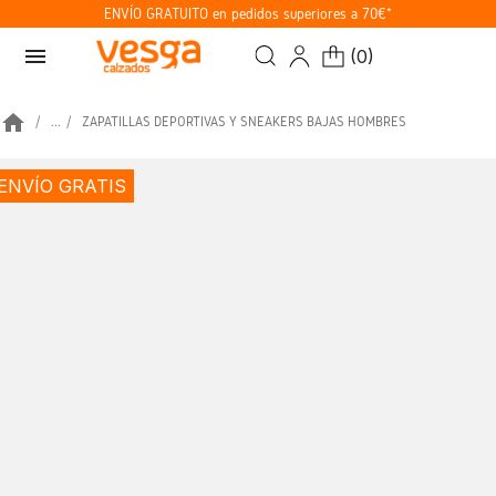
ENVÍO GRATUITO en pedidos superiores a 70€*
menu
(
0
)
home
...
ZAPATILLAS DEPORTIVAS Y SNEAKERS BAJAS HOMBRES
ENVÍO GRATIS