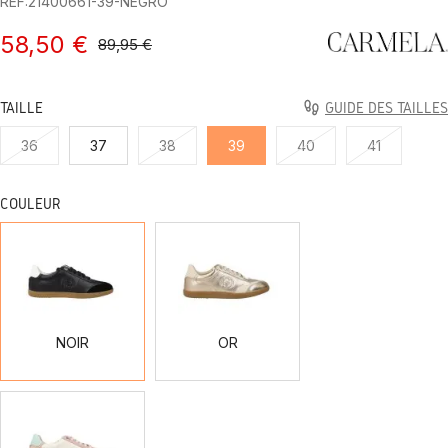
REF:21400661-39-NEGRO
58,50 €
89,95 €
TAILLE
GUIDE DES TAILLES
36
37
38
39
40
41
COULEUR
NOIR
OR
NOIR
OR
NU