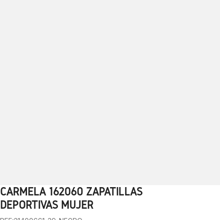
CARMELA 162060 ZAPATILLAS
1
2
3
4
5
6
7
8
9
10
DEPORTIVAS MUJER