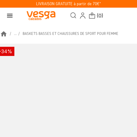
LIVRAISON GRATUITE à partir de 70€*
menu
(
0
)
home
...
BASKETS BASSES ET CHAUSSURES DE SPORT POUR FEMME
-34%