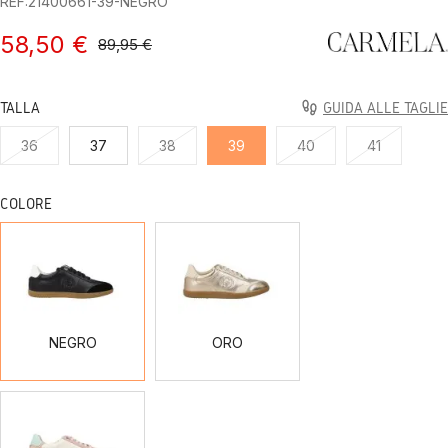
REF:21400661-39-NEGRO
58,50 €
89,95 €
TALLA
GUIDA ALLE TAGLIE
36
37
38
39
40
41
COLORE
NEGRO
ORO
NEGRO
ORO
NUDE