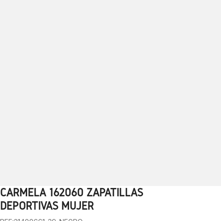
CARMELA 162060 ZAPATILLAS
1
2
3
4
5
6
7
8
9
10
DEPORTIVAS MUJER