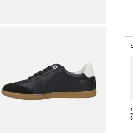
T
E
fü
5