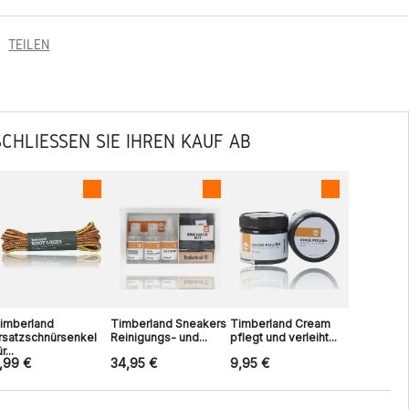
TEILEN
SCHLIESSEN SIE IHREN KAUF AB
imberland
Timberland Sneakers
Timberland Cream
rsatzschnürsenkel
Reinigungs- und...
pflegt und verleiht...
r...
,99 €
34,95 €
9,95 €