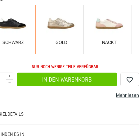
SCHWARZ
GOLD
NACKT
SCHWARZ
GOLD
NACKT
NUR NOCH WENIGE TEILE VERFÜGBAR
favorite_border
IN DEN WARENKORB
Mehr lesen
IKELDETAILS
FINDEN ES IN