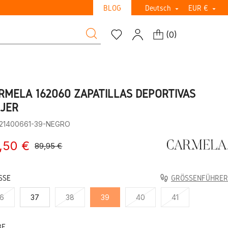
BLOG
Deutsch
EUR €


(
0
)
RMELA 162060 ZAPATILLAS DEPORTIVAS
JER
:21400661-39-NEGRO
,50 €
89,95 €
SE
GRÖSSENFÜHRER
6
37
38
39
40
41
BE