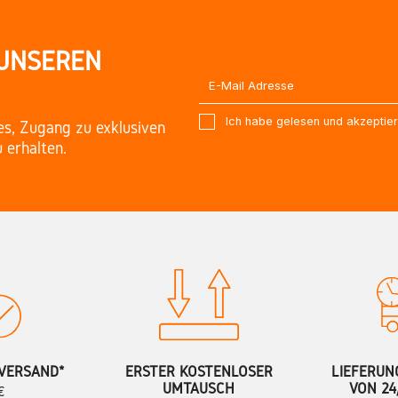
 UNSEREN
Ich habe gelesen und akzeptie
es, Zugang zu exklusiven
 erhalten.
VERSAND*
ERSTER KOSTENLOSER
LIEFERUN
UMTAUSCH
VON 24
€