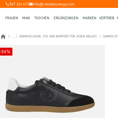
947 261 673
info@calzadosvesga.com
phone
mail
FRAUEN
MAN
TASCHEN
ERGÄNZUNGEN
MARKEN
VERTRIEB
home
...
DAMENSCHUHE: STIL UND KOMFORT FÜR JEDEN ANLASS
DAMEN SP
-34%