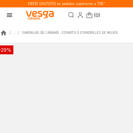
ENVÍO GRATUITO en pedidos superiores a 70€*
menu
(
0
)
home
...
SANDALIAS DE CAÑAMO , ESPARTO O ESPADRILLES DE MUJER
-29%