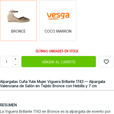
BRONCE
COCO
MARRON
BRONCE
COCO MARRON
ÚLTIMAS UNIDADES EN STOCK
favorite_border
AÑADIR AL CARRITO
Alpargatas Cuña Yute Mujer Viguera Brillante 1743 — Alpargata
Valenciana de Salón en Tejido Bronce con Hebilla y 7 cm
RESUMEN
La Viguera Brillante 1743 en Bronce es la alpargata de evento por