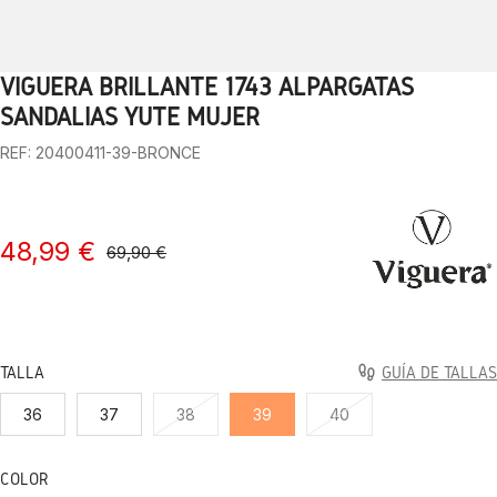
VIGUERA BRILLANTE 1743 ALPARGATAS
1
2
3
4
5
6
7
8
9
10
SANDALIAS YUTE MUJER
REF: 20400411-39-BRONCE
48,99 €
69,90 €
TALLA
GUÍA DE TALLAS
36
37
38
39
40
COLOR