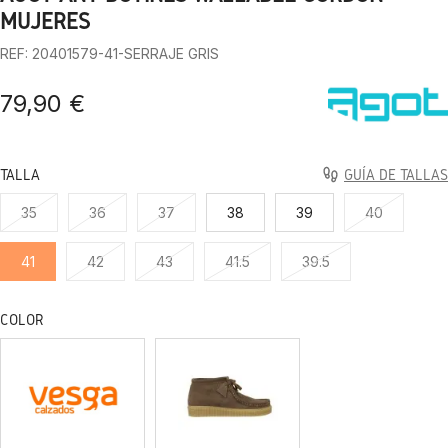
1
2
3
4
5
6
7
8
9
10
MUJERES
REF: 20401579-41-SERRAJE GRIS
79,90 €
TALLA
GUÍA DE TALLAS
35
36
37
38
39
40
41
42
43
41.5
39.5
COLOR
SERRAJE
SERRAJE
CUERO
MARRON