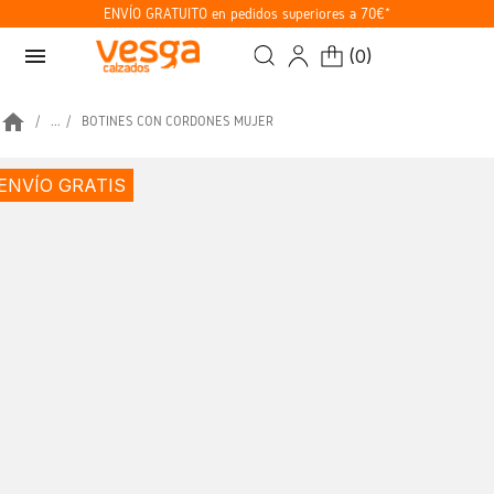
ENVÍO GRATUITO en pedidos superiores a 70€*
menu
(
0
)
home
...
BOTINES CON CORDONES MUJER
ENVÍO GRATIS