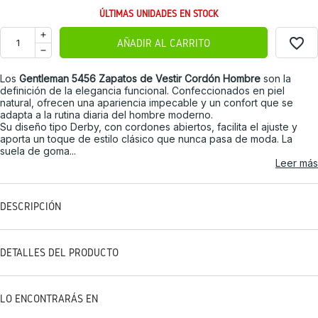
ÚLTIMAS UNIDADES EN STOCK
favorite_border
AÑADIR AL CARRITO
Los
Gentleman 5456 Zapatos de Vestir Cordón Hombre
son la
definición de la elegancia funcional. Confeccionados en piel
natural, ofrecen una apariencia impecable y un confort que se
adapta a la rutina diaria del hombre moderno.
Su diseño tipo Derby, con cordones abiertos, facilita el ajuste y
aporta un toque de estilo clásico que nunca pasa de moda. La
suela de goma...
Leer más
DESCRIPCIÓN
DETALLES DEL PRODUCTO
LO ENCONTRARÁS EN