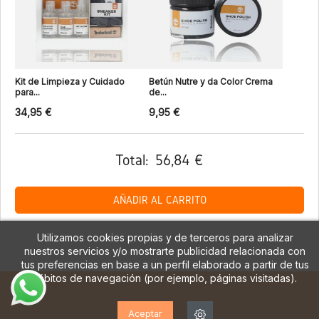
Kit de Limpieza y Cuidado
Betún Nutre y da Color Crema
para...
de...
34,95 €
9,95 €
Total:
56,84 €
AÑADIR AL CARRITO
Utilizamos cookies propias y de terceros para analizar
nuestros servicios y/o mostrarte publicidad relacionada con
tus preferencias en base a un perfil elaborado a partir de tus
hábitos de navegación (por ejemplo, páginas visitadas).
Aceptar