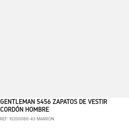
GENTLEMAN 5456 ZAPATOS DE VESTIR
1
2
3
4
5
6
7
8
9
10
CORDÓN HOMBRE
REF: 10200086-43-MARRON