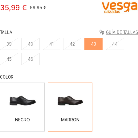
35,99 €
59,95 €
TALLA
GUÍA DE TALLAS
39
40
41
42
43
44
45
46
COLOR
NEGRO
MARRON
NEGRO
MARRON