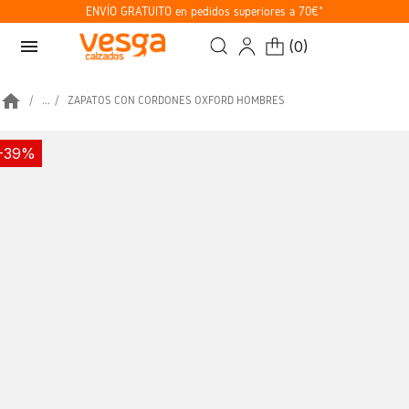
ENVÍO GRATUITO en pedidos superiores a 70€*
menu
(
0
)
home
...
ZAPATOS CON CORDONES OXFORD HOMBRES
-39%