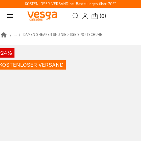
KOSTENLOSER VERSAND bei Bestellungen über 70€*
menu
(
0
)
home
...
DAMEN SNEAKER UND NIEDRIGE SPORTSCHUHE
-24%
KOSTENLOSER VERSAND