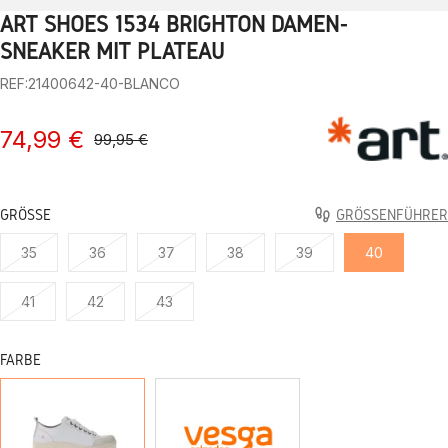
ART SHOES 1534 BRIGHTON DAMEN-
1
2
3
4
5
6
7
8
9
10
SNEAKER MIT PLATEAU
REF:21400642-40-BLANCO
74,99 €
99,95 €
GRÖSSE
GRÖSSENFÜHRER
35
36
37
38
39
40
41
42
43
FARBE
WEISS
KHAKI