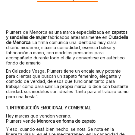
Plumers de Menorca es una marca especializada en
zapatos
y sandalias de mujer
fabricados artesanalmente en
Ciutadella
de Menorca
. La firma comunica una identidad muy clara:
diseño moderno, máxima comodidad, esencia balear y
fabricación a mano, con modelos pensados para
acompañarte durante todo el día y convertirse en auténtico
fondo de armario.
En Calzados Vesga, Plumers tiene un encaje muy potente
para clientas que buscan un zapato femenino, elegante y
cómodo de verdad, de esos que funcionan tanto para
trabajar como para salir. La propia marca lo dice con bastante
claridad: sus modelos son ideales “tanto para el trabajo como
para una fiesta”.
1. INTRODUCCIÓN EMOCIONAL Y COMERCIAL
Hay marcas que venden verano.
Plumers vende
Menorca en forma de zapato
.
Y eso, cuando está bien hecho, se nota. Se nota en la
ligereza visual, en el aire mediterráneo, en la capacidad de