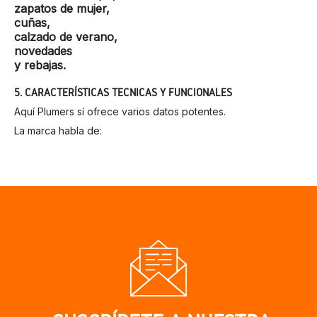
zapatos de mujer
,
cuñas
,
calzado de verano
,
novedades
y
rebajas
.
5. CARACTERÍSTICAS TÉCNICAS Y FUNCIONALES
Aquí Plumers sí ofrece varios datos potentes.
La marca habla de:
zapatos artesanales fabricados a mano
,
un enfoque claro en la
máxima comodidad
,
procesos a mano basados en el saber hacer de sus
artesanos,
y la elección de las
mejores pieles de vacuno
, como
garantía de calidad.
También refuerza que cuida con mimo su proceso de
fabricación artesanal y que sus diseños buscan reflejar tanto
la esencia balear como el buen hacer del oficio.
Traducido a lenguaje práctico:
materiales con más alma que artificio,