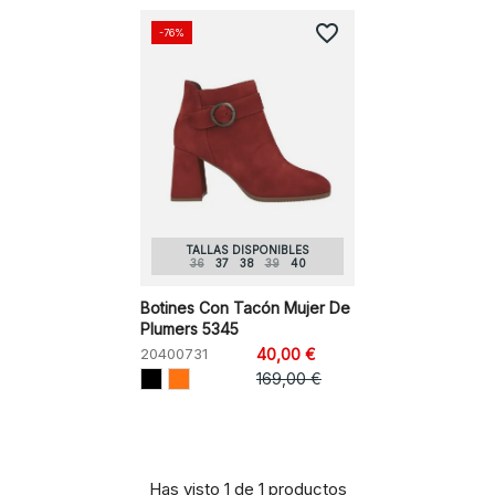
favorite_border
-76%
TALLAS DISPONIBLES
36
37
38
39
40
Botines Con Tacón Mujer De
Plumers 5345
20400731
40,00 €
169,00 €
Has visto 1 de 1 productos