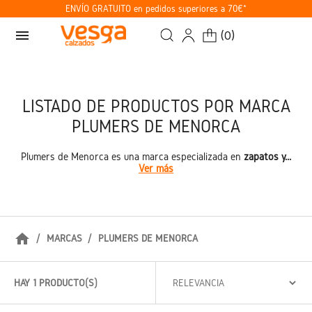
ENVÍO GRATUITO en pedidos superiores a 70€*
menu
(
0
)
LISTADO DE PRODUCTOS POR MARCA
PLUMERS DE MENORCA
Plumers de Menorca es una marca especializada en
zapatos y...
Ver más
home
MARCAS
PLUMERS DE MENORCA
HAY 1 PRODUCTO(S)