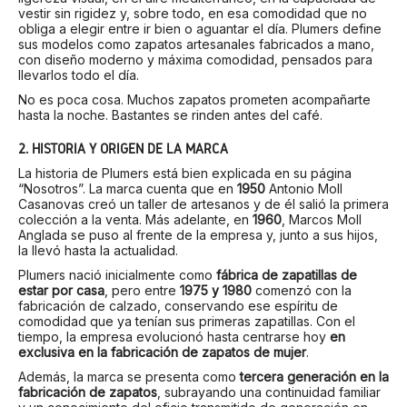
vestir sin rigidez y, sobre todo, en esa comodidad que no
obliga a elegir entre ir bien o aguantar el día. Plumers define
sus modelos como zapatos artesanales fabricados a mano,
con diseño moderno y máxima comodidad, pensados para
llevarlos todo el día.
No es poca cosa. Muchos zapatos prometen acompañarte
hasta la noche. Bastantes se rinden antes del café.
2. HISTORIA Y ORIGEN DE LA MARCA
La historia de Plumers está bien explicada en su página
“Nosotros”. La marca cuenta que en
1950
Antonio Moll
Casanovas creó un taller de artesanos y de él salió la primera
colección a la venta. Más adelante, en
1960
, Marcos Moll
Anglada se puso al frente de la empresa y, junto a sus hijos,
la llevó hasta la actualidad.
Plumers nació inicialmente como
fábrica de zapatillas de
estar por casa
, pero entre
1975 y 1980
comenzó con la
fabricación de calzado, conservando ese espíritu de
comodidad que ya tenían sus primeras zapatillas. Con el
tiempo, la empresa evolucionó hasta centrarse hoy
en
exclusiva en la fabricación de zapatos de mujer
.
Además, la marca se presenta como
tercera generación en la
fabricación de zapatos
, subrayando una continuidad familiar