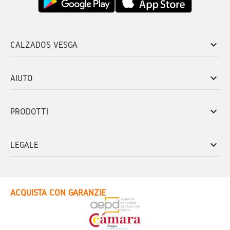
keyboard_arrow_down
CALZADOS VESGA
keyboard_arrow_down
AIUTO
keyboard_arrow_down
PRODOTTI
keyboard_arrow_down
LEGALE
ACQUISTA CON GARANZIE