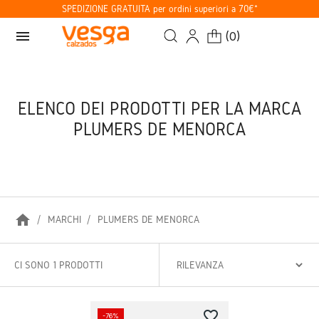
SPEDIZIONE GRATUITA per ordini superiori a 70€*
menu
(
0
)
ELENCO DEI PRODOTTI PER LA MARCA
PLUMERS DE MENORCA
home
MARCHI
PLUMERS DE MENORCA
CI SONO 1 PRODOTTI
favorite_border
-76%