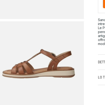
Sand
intr
Le P
pens
arti
offr
mode
DET
LO 