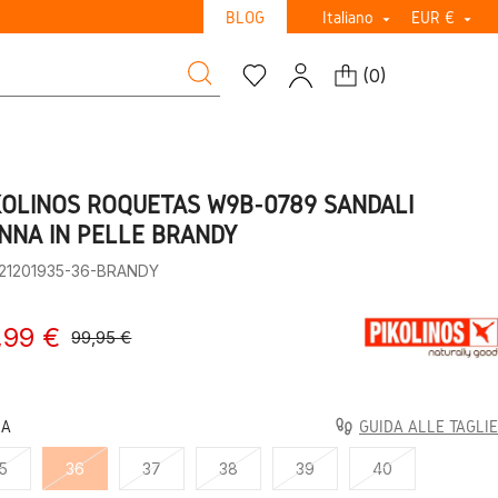
BLOG
Italiano
EUR €


(
0
)
KOLINOS ROQUETAS W9B-0789 SANDALI
NNA IN PELLE BRANDY
:21201935-36-BRANDY
,99 €
99,95 €
LA
GUIDA ALLE TAGLIE
5
36
37
38
39
40