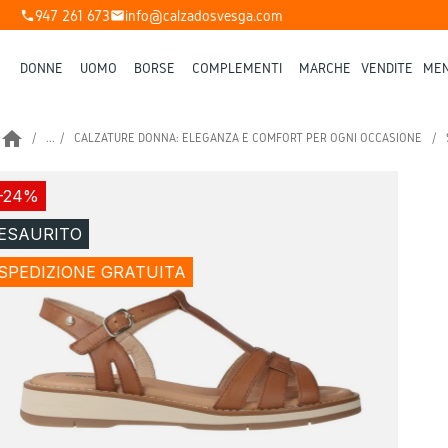
947 261 673
info@calzadosvesga.com
phone
mail
DONNE
UOMO
BORSE
COMPLEMENTI
MARCHE
VENDITE
MEN
home
...
CALZATURE DONNA: ELEGANZA E COMFORT PER OGNI OCCASIONE
-24%
ESAURITO
SPEDIZIONE GRATUITA