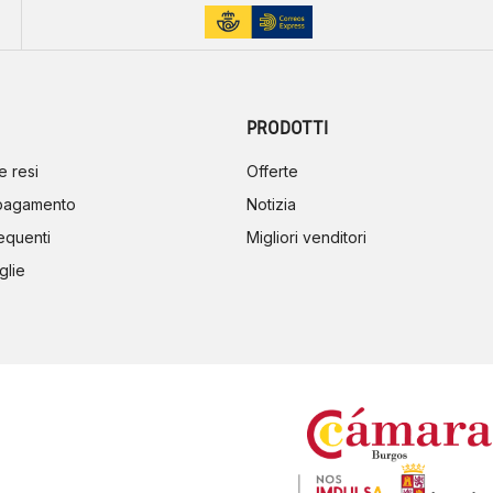
PRODOTTI
e resi
Offerte
 pagamento
Notizia
equenti
Migliori venditori
glie