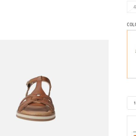
4
COL