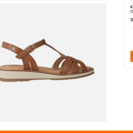
K
C
3