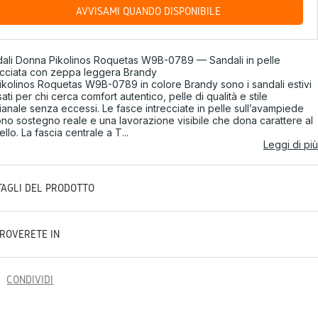
AVVISAMI QUANDO DISPONIBILE
ali Donna Pikolinos Roquetas W9B-0789 — Sandali in pelle
ecciata con zeppa leggera Brandy
ikolinos Roquetas W9B-0789 in colore Brandy sono i sandali estivi
ati per chi cerca comfort autentico, pelle di qualità e stile
gianale senza eccessi. Le fasce intrecciate in pelle sull’avampiede
ono sostegno reale e una lavorazione visibile che dona carattere al
llo. La fascia centrale a T...
Leggi di più
TAGLI DEL PRODOTTO
TROVERETE IN
CONDIVIDI