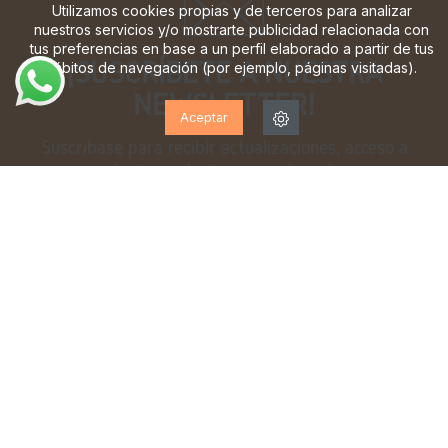
Utilizamos cookies propias y de terceros para analizar
nuestros servicios y/o mostrarte publicidad relacionada con
tus preferencias en base a un perfil elaborado a partir de tus
¡SUSCRÍBETE A NUESTRA
hábitos de navegación (por ejemplo, páginas visitadas).
NEWSLETTER!
Aceptar
Suscríbase para recibir actualizaciones, acceso a
ofertas exclusivas y mucho más.
He leído y acepto la
política de privacidad