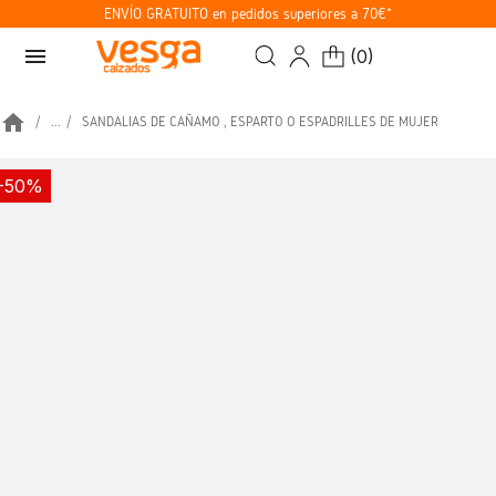
ENVÍO GRATUITO en pedidos superiores a 70€*
menu
(
0
)
home
...
SANDALIAS DE CAÑAMO , ESPARTO O ESPADRILLES DE MUJER
-50%