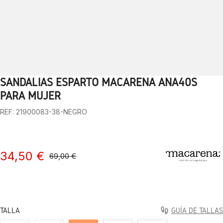
SANDALIAS ESPARTO MACARENA ANA40S
1
2
3
4
5
6
7
8
9
10
PARA MUJER
REF: 21900083-38-NEGRO
34,50 €
69,00 €
TALLA
GUÍA DE TALLAS