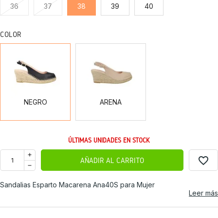
36
37
38
39
40
COLOR
NEGRO
ARENA
NEGRO
ARENA
ÚLTIMAS UNIDADES EN STOCK
favorite_border
AÑADIR AL CARRITO
Sandalias Esparto Macarena Ana40S para Mujer
Leer más