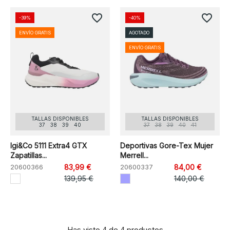
favorite_border
favorite_border
-39%
-40%
ENVÍO GRATIS
AGOTADO
ENVÍO GRATIS
TALLAS DISPONIBLES
TALLAS DISPONIBLES
37
38
39
40
37
38
39
40
41
Igi&Co 5111 Extra4 GTX
Deportivas Gore-Tex Mujer
Zapatillas...
Merrell...
20600366
83,99 €
20600337
84,00 €
139,95 €
140,00 €
Has visto 4 de 4 productos