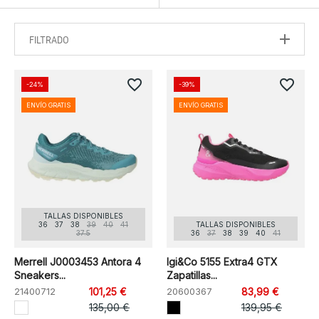
FILTRADO
favorite_border
favorite_border
-24%
-39%
ENVÍO GRATIS
ENVÍO GRATIS
TALLAS DISPONIBLES
36
37
38
39
40
41
TALLAS DISPONIBLES
37.5
36
37
38
39
40
41
Merrell J0003453 Antora 4
Igi&Co 5155 Extra4 GTX
Sneakers...
Zapatillas...
21400712
101,25 €
20600367
83,99 €
135,00 €
139,95 €