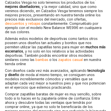
Calzados Vesga no solo tenemos los productos de los
mejores diseñadores
, y la mejor calidad, sino que como
venimos diciendo, en Calzados Vesga tenemos siempre los
mejores precios, presentando en nuestra tienda online los
precios más exclusivos del mercado, con ofertas,
descuentos y rebajas
constantemente. Compruébalo por
ejemplo con el modelo New Balance WE996 en cualquiera
de sus colores.
Además estos modelos de deportivas como tantos otros
poseen unos diseños tan actuales y bonitos que nos
permiten utilizar las zapatillas tenis para mujer en
muchos más
escenarios
, y no solo en los relativos a las actividades
deportivas. También podrás encontrar otros modelos
similares como las
bambas
o los
zapatos casual
en nuestra
tienda online
Con diseños cada vez más avanzados, aplicando
tecnología
y diseño
de moda al mismo tiempo, se consiguen unos
modelos increíblemente cómodos y versátiles que se
adaptan cada vez mejor a nuestros pies y que nos potencian
en el ejercicio que estemos practicando.
Comprar zapatillas baratas de mujer es muy sencillo, sobre
todo si lo haces en tu zapatería online de confianza. Entra
ahora y descubre todas las ventajas que tendrás por
comprar online, ya que no solo te beneficiarás de los
mejores precios del mercado sino que reducirás la búsqueda