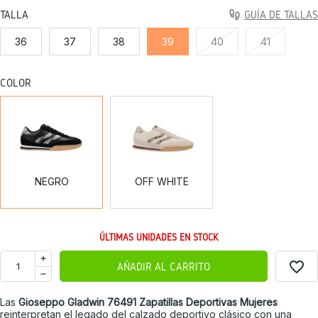
TALLA
GUÍA DE TALLAS
36
37
38
39
40
41
COLOR
NEGRO
OFF
WHITE
NEGRO
OFF WHITE
ÚLTIMAS UNIDADES EN STOCK
favorite_border
AÑADIR AL CARRITO
Las
Gioseppo Gladwin 76491 Zapatillas Deportivas Mujeres
reinterpretan el legado del calzado deportivo clásico con una