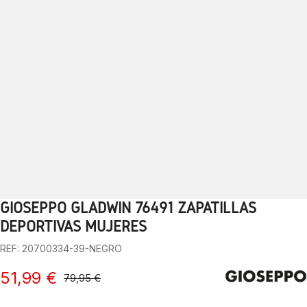
GIOSEPPO GLADWIN 76491 ZAPATILLAS
1
2
3
4
5
6
7
8
9
10
DEPORTIVAS MUJERES
REF: 20700334-39-NEGRO
51,99 €
79,95 €