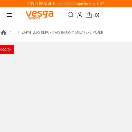
ENVÍO GRATUITO en pedidos superiores a 70€*
menu
(
0
)
home
...
ZAPATILLAS DEPORTIVAS BAJAS Y SNEAKERS MUJER
-34%