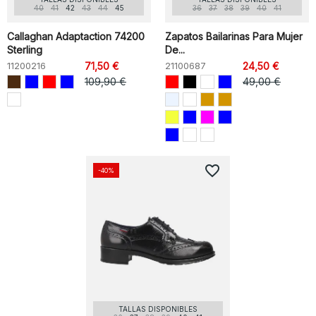
40
41
42
43
44
45
36
37
38
39
40
41
Callaghan Adaptaction 74200
Zapatos Bailarinas Para Mujer
Sterling
De...
11200216
71,50 €
21100687
24,50 €
109,90 €
49,00 €
favorite_border
-40%
TALLAS DISPONIBLES