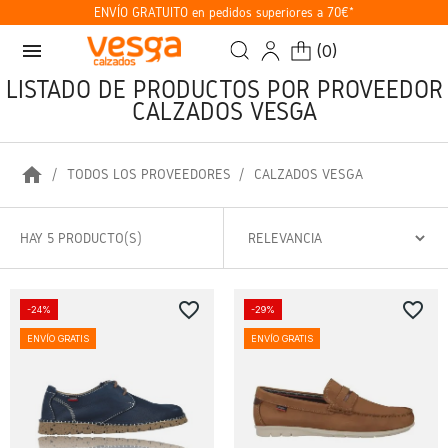
ENVÍO GRATUITO en pedidos superiores a 70€*
menu
(
0
)
LISTADO DE PRODUCTOS POR PROVEEDOR
CALZADOS VESGA
home
TODOS LOS PROVEEDORES
CALZADOS VESGA
HAY 5 PRODUCTO(S)
favorite_border
favorite_border
-24%
-29%
ENVÍO GRATIS
ENVÍO GRATIS