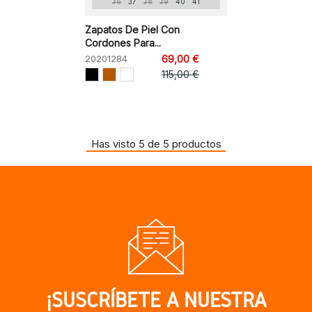
36
37
38
39
40
41
Zapatos De Piel Con
Cordones Para...
20201284
69,00 €
115,00 €
Has visto 5 de 5 productos
¡SUSCRÍBETE A NUESTRA