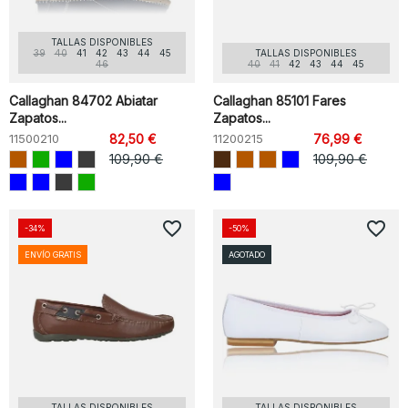
TALLAS DISPONIBLES
39
40
41
42
43
44
45
TALLAS DISPONIBLES
46
40
41
42
43
44
45
Callaghan 84702 Abiatar
Callaghan 85101 Fares
Zapatos...
Zapatos...
11500210
82,50 €
11200215
76,99 €
109,90 €
109,90 €
favorite_border
favorite_border
-34%
-50%
ENVÍO GRATIS
AGOTADO
TALLAS DISPONIBLES
TALLAS DISPONIBLES