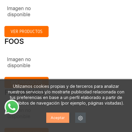
VER PRODUCTOS
FOOS
VER PRODUCTOS
Utilizamos cookies propias y de terceros para analizar
FRETZ MEN
nuestros servicios y/o mostrarte publicidad relacionada con
tus preferencias en base a un perfil elaborado a partir de
tus hábitos de navegación (por ejemplo, páginas visitadas).
Aceptar