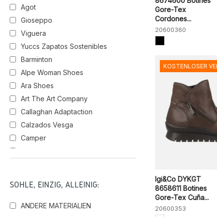
8674600 Botines
Agot
Gore-Tex
Cordones...
Gioseppo
20600360
Viguera
Yuccs Zapatos Sostenibles
Barminton
KOSTENLOSER V
Alpe Woman Shoes
Ara Shoes
Art The Art Company
Callaghan Adaptaction
Calzados Vesga
Camper
Carmela Shoes
Clarks
Dansi
Igi&Co DYKGT
SOHLE, EINZIG, ALLEINIG:
8658611 Botines
El Naturalista
Gore-Tex Cuña...
Hispanitas
ANDERE MATERIALIEN
20600353
Igi&Co