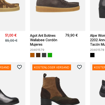
51,00 €
79,90 €
Agot Ant Botines
Alpe Wo
Wallabee Cordón
2202 Ann
85,00 €
Mujeres
Tacón Mu
20401579
20401578
favorite_border
favorite_border
ERSAND
KOSTENLOSER VERSAND
KOSTE