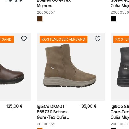
Botines Gore-Tex
Gore-Tex
135,00 €
Mujeres
Cuña Muj
20600357
20600356
favorite_border
favorite_border
ERSAND
KOSTENLOSER VERSAND
KOSTE
125,00 €
135,00 €
Igi&Co DKMGT
Igi&Co 8
8657311 Botines
Gore-Tex
Gore-Tex Cuña...
Cuña Muj
20600352
20600351