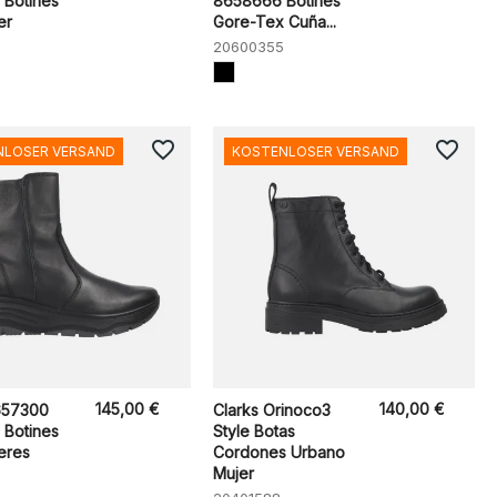
 Botines
8658666 Botines
er
Gore-Tex Cuña...
20600355
favorite_border
favorite_border
NLOSER VERSAND
KOSTENLOSER VERSAND
145,00 €
140,00 €
657300
Clarks Orinoco3
 Botines
Style Botas
eres
Cordones Urbano
Mujer