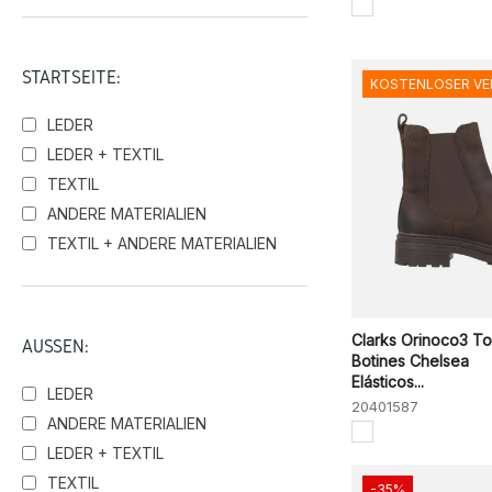
Kickers
Legero
STARTSEITE:
KOSTENLOSER V
Luis Gonzalo
Merrell
LEDER
Panama Jack
LEDER + TEXTIL
Pedro Miralles
TEXTIL
Plumers de Menorca
ANDERE MATERIALIEN
Sunni Sabbi
TEXTIL + ANDERE MATERIALIEN
Timberland
Vexed Shoes
Wonders
Clarks Orinoco3 T
AUSSEN:
Botines Chelsea
Elásticos...
LEDER
20401587
ANDERE MATERIALIEN
LEDER + TEXTIL
TEXTIL
-35%