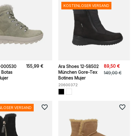
KOSTENLOSER VERSAND
155,99 €
89,50 €
-000530
Ara Shoes 12-58502
 Botas
München Gore-Tex
149,00 €
ujer
Botines Mujer
20600372
favorite_border
favorite_border
NLOSER VERSAND