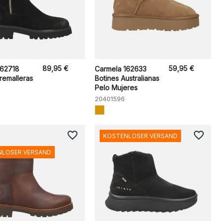
89,95 €
59,95 €
162718
Carmela 162633
remalleras
Botines Australianas
Pelo Mujeres
20401596
favorite_border
favorite_border
KOSTENLOSER VERSAND
NLOSER VERSAND