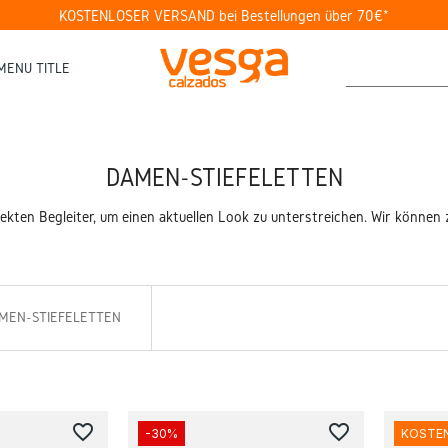
KOSTENLOSER VERSAND bei Bestellungen über 70€*
MENU TITLE
DAMEN-STIEFELETTEN
ekten Begleiter, um einen aktuellen Look zu unterstreichen. Wir können 
MEN-STIEFELETTEN
favorite_border
favorite_border
-30%
KOSTE