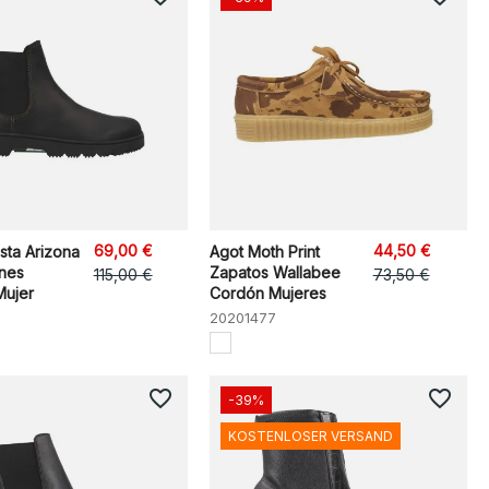
69,00 €
44,50 €
ista Arizona
Agot Moth Print
ines
Zapatos Wallabee
115,00 €
73,50 €
Mujer
Cordón Mujeres
20201477
favorite_border
favorite_border
-39%
KOSTENLOSER VERSAND