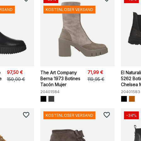
ERSAND
KOSTENLOSER VERSAND
97,50 €
71,99 €
e
The Art Company
El Natural
e
Berna 1973 Botines
5262 Bot
150,00 €
119,95 €
Tacón Mujer
Chelsea 
20401584
20401583
favorite_border
favorite_border
KOSTENLOSER VERSAND
-34%