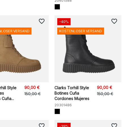
20401588
favorite_border
favorite_border
-40%
NLOSER VERSAND
KOSTENLOSER VERSAND
90,00 €
90,00 €
hill Style
Clarks Torhill Style
es
Botines Cuña
150,00 €
150,00 €
Cuña...
Cordones Mujeres
20301486
favorite_border
favorite_border
-39%