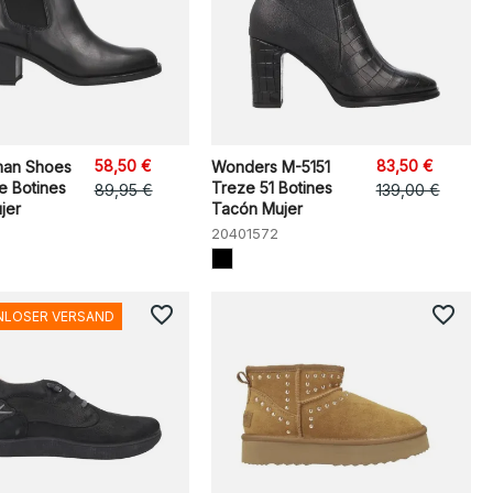
58,50 €
83,50 €
man Shoes
Wonders M-5151
e Botines
Treze 51 Botines
89,95 €
139,00 €
jer
Tacón Mujer
20401572
favorite_border
favorite_border
NLOSER VERSAND