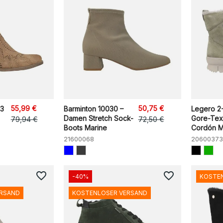
55,99 €
50,75 €
83
Barminton 10030 –
Legero 2
Damen Stretch Sock-
Gore-Tex
79,94 €
72,50 €
Boots Marine
Cordón M
21600068
20600373
favorite_border
favorite_border
-40%
KOSTE
ERSAND
KOSTENLOSER VERSAND