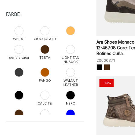
FARBE
WHEAT
CIOCCOLATO
Ara Shoes Monaco
12-46708 Gore-Te
Botines Cuña...
serraje vaca
TESTA
LIGHT TAN
20600371
NUBUCK
FANGO
WALNUT
-39%
LEATHER
CALCITE
NERO
PANAM