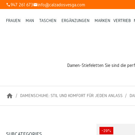
947 261 673
info@calzadosvesga.com
phone
mail
FRAUEN
MAN
TASCHEN
ERGÄNZUNGEN
MARKEN
VERTRIEB
Damen-Stiefeletten Sie sind die perf
home
DAMENSCHUHE: STIL UND KOMFORT FÜR JEDEN ANLASS
DA
-29%
SUBCATEGORIES