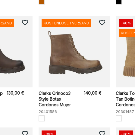
favorite_border
favorite_border
ERSAND
KOSTENLOSER VERSAND
-40%
KOSTE
130,00 €
140,00 €
op
Clarks Orinoco3
Clarks Tor
Style Botas
Tan Botin
Cordones Mujer
Cordones 
20401586
20301487
favorite_border
favorite_border
-39%
-40%