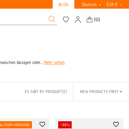
BLOG
Deutsch
EUR €


(
0
)
zwischen lässigen oder...
Mehr sehen
ES GIBT 87 PRODUKT(E)
favorite_border
favorite_border
NLOSER VERSAND
-39%