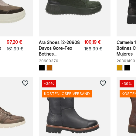
97,20 €
100,19 €
Ara Shoes 12-26908
Carmela 
x
Davos Gore-Tex
Botines C
161,99 €
166,99 €
Botines...
Mujeres
20600370
20301490
favorite_border
favorite_border
-39%
-39%
KOSTENLOSER VERSAND
KOSTE