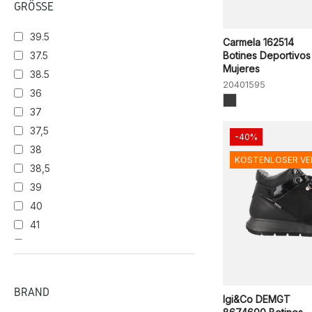
GRÖSSE
TERRA
TOPO
39.5
Carmela 162514
37.5
Botines Deportivos
BLACK
BEIG
LEATHER
Mujeres
38.5
20401595
36
DARK
37
BROWN LEA
37,5
-40%
38
KOSTENLOSER V
38,5
39
40
41
43
BRAND
Igi&Co DEMGT