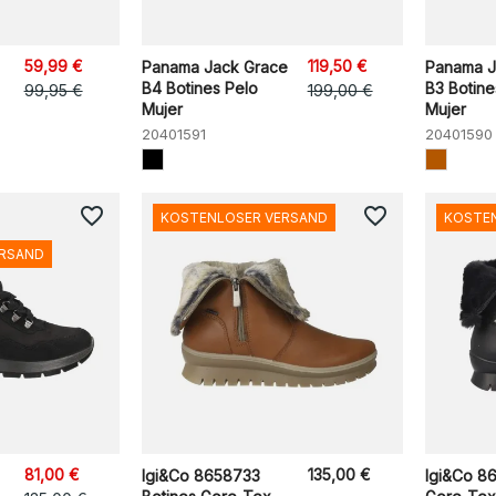
59,99 €
119,50 €
Panama Jack Grace
Panama J
B4 Botines Pelo
B3 Botine
99,95 €
199,00 €
Mujer
Mujer
20401591
20401590
favorite_border
favorite_border
KOSTENLOSER VERSAND
KOSTE
ERSAND
81,00 €
135,00 €
Igi&Co 8658733
Igi&Co 8