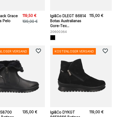
119,50 €
115,00 €
ack Grace
Igi&Co DLEGT 86814
s Pelo
Botas Australianas
199,00 €
Gore-Tex...
20600364
favorite_border
favorite_border
NLOSER VERSAND
KOSTENLOSER VERSAND
135,00 €
119,00 €
658700
Igi&Co DYKGT