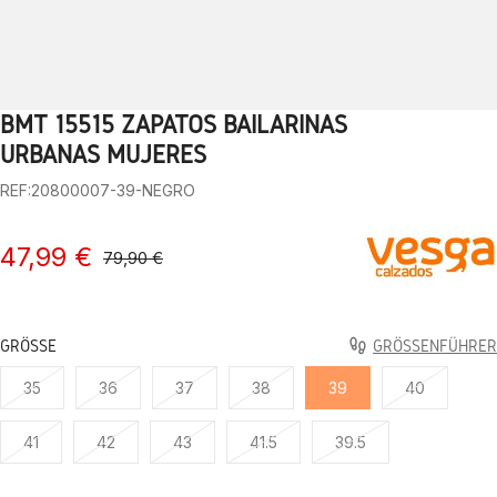
BMT 15515 ZAPATOS BAILARINAS
1
2
3
4
5
6
7
8
9
10
URBANAS MUJERES
REF:20800007-39-NEGRO
47,99 €
79,90 €
GRÖSSE
GRÖSSENFÜHRER
35
36
37
38
39
40
41
42
43
41.5
39.5