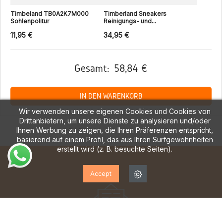
Timbeland TB0A2K7M000
Timberland Sneakers
Sohlenpolitur
Reinigungs- und...
11,95 €
34,95 €
Gesamt:
58,84 €
IN DEN WARENKORB
Wir verwenden unsere eigenen Cookies und Cookies von
Drittanbietern, um unsere Dienste zu analysieren und/oder
Ihnen Werbung zu zeigen, die Ihren Präferenzen entspricht,
basierend auf einem Profil, das aus Ihren Surfgewohnheiten
erstellt wird (z. B. besuchte Seiten).
Accept