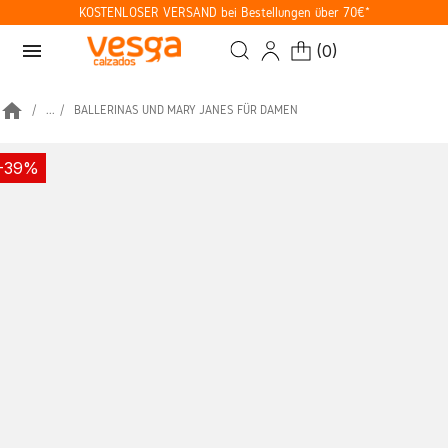
KOSTENLOSER VERSAND bei Bestellungen über 70€*
menu
(
0
)
home
...
BALLERINAS UND MARY JANES FÜR DAMEN
-39%